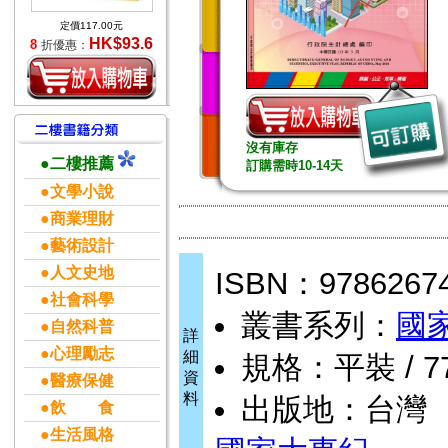
定價117.00元
HK$93.6
8
折優惠：
沒有庫存
●二樓推薦
訂購需時10-14天
●文學小說
●商業理財
●藝術設計
●人文史地
ISBN：9786267
●社會科學
叢書系列：
國
●自然科普
詳
●心理勵志
細
規格：平裝 / 77頁
資
●醫療保健
料
出版地：台灣
●飲 食
●生活風格