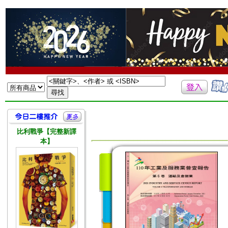
比利戰爭【完整新譯
本】