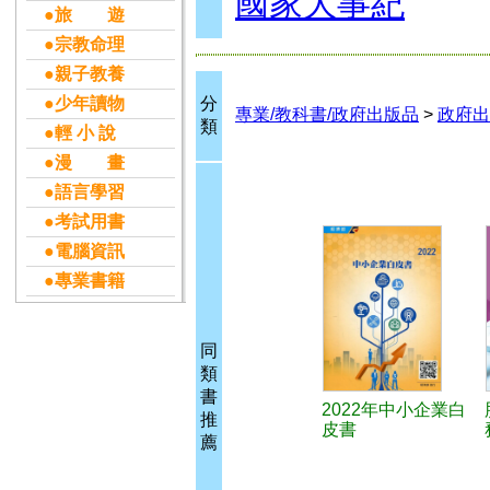
國家大事紀
●旅 遊
●宗教命理
●親子教養
●少年讀物
分
專業/教科書/政府出版品
>
政府出
類
●輕 小 說
●漫 畫
●語言學習
●考試用書
●電腦資訊
●專業書籍
同
類
書
2022年中小企業白
推
皮書
薦