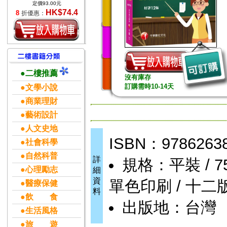
定價93.00元
HK$74.4
8
折優惠：
●二樓推薦
沒有庫存
訂購需時10-14天
●文學小說
●商業理財
●藝術設計
●人文史地
ISBN：9786263
●社會科學
●自然科普
詳
規格：平裝 / 752頁
●心理勵志
細
資
單色印刷 / 十二
●醫療保健
料
●飲 食
出版地：台灣
●生活風格
●旅 遊