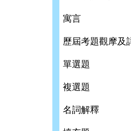
寓言
歷屆考題觀摩及
單選題
複選題
名詞解釋