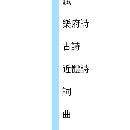
賦
樂府詩
古詩
近體詩
詞
曲