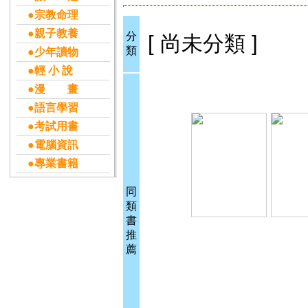
●宗教命理
●親子教養
分
[ 尚未分類 ]
類
●少年讀物
●輕 小 說
●漫 畫
●語言學習
●考試用書
●電腦資訊
●專業書籍
同
類
書
推
薦