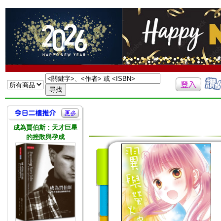
成為賈伯斯：天才巨星
的挫敗與孕成