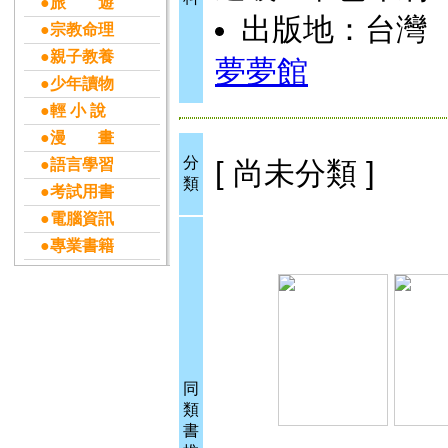
●旅 遊
出版地：台灣
●宗教命理
●親子教養
夢夢館
●少年讀物
●輕 小 說
●漫 畫
分
●語言學習
[ 尚未分類 ]
類
●考試用書
●電腦資訊
●專業書籍
同
類
書