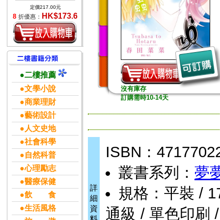
定價217.00元
HK$173.6
8
折優惠：
●二樓推薦
●文學小說
沒有庫存
訂購需時10-14天
●商業理財
●藝術設計
●人文史地
●社會科學
ISBN：4717702
●自然科普
●心理勵志
叢書系列：
夢
●醫療保健
詳
規格：平裝 / 176頁
●飲 食
細
●生活風格
資
通級 / 單色印刷 
料