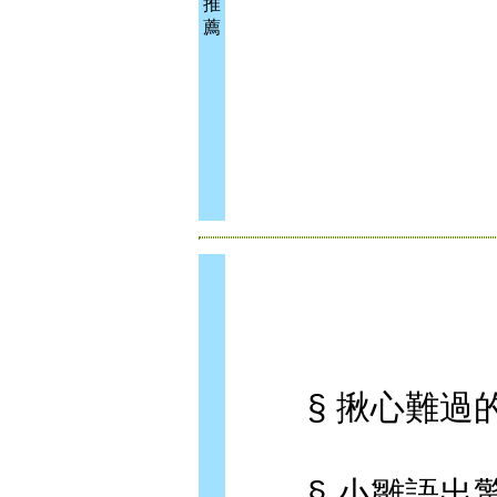
推
薦
§ 揪心難過的
§ 小雛語出驚