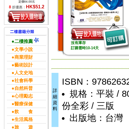
定價64.00元
HK$51.2
8
折優惠：
●二樓推薦
沒有庫存
訂購需時10-14天
●文學小說
●商業理財
●藝術設計
●人文史地
ISBN：9786263
●社會科學
●自然科普
詳
規格：平裝 / 800頁
●心理勵志
細
資
份全彩 / 三版
●醫療保健
料
●飲 食
出版地：台灣
●生活風格
●旅 遊