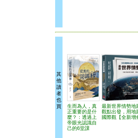
其
他
讀
者
也
生而為人，真
最新世界情勢地
買
正重要的是什
觀點出發，用地
麼？：透過上
國際觀【全新增
帝眼光認識自
己的6堂課