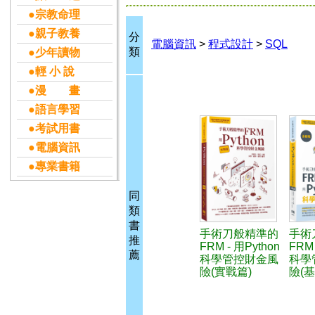
●宗教命理
●親子教養
分
電腦資訊
>
程式設計
>
SQL
類
●少年讀物
●輕 小 說
●漫 畫
●語言學習
●考試用書
●電腦資訊
●專業書籍
同
類
書
手術刀般精準的
手術
推
FRM - 用Python
FRM
薦
科學管控財金風
科學
險(實戰篇)
險(基