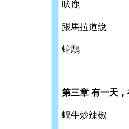
吠鹿
跟馬拉道說
蛇鵰
第三章 有一天
蝸牛炒辣椒