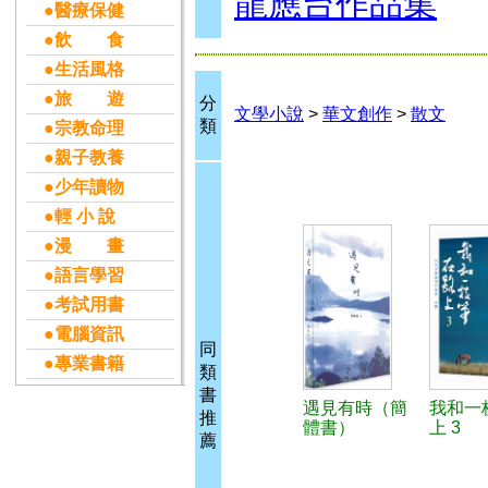
龍應台作品集
●醫療保健
●飲 食
●生活風格
●旅 遊
分
文學小說
>
華文創作
>
散文
類
●宗教命理
●親子教養
●少年讀物
●輕 小 說
●漫 畫
●語言學習
●考試用書
●電腦資訊
同
●專業書籍
類
書
遇見有時（簡
我和一
推
體書）
上 3
薦