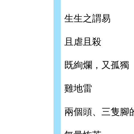
生生之謂易
且虐且殺
既絢爛，又孤獨
雞地雷
兩個頭、三隻腳