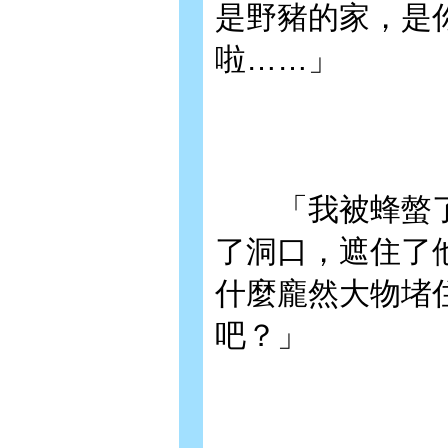
是野豬的家，是
啦……」
「我被蜂螫了
了洞口，遮住了
什麼龐然大物堵
吧？」