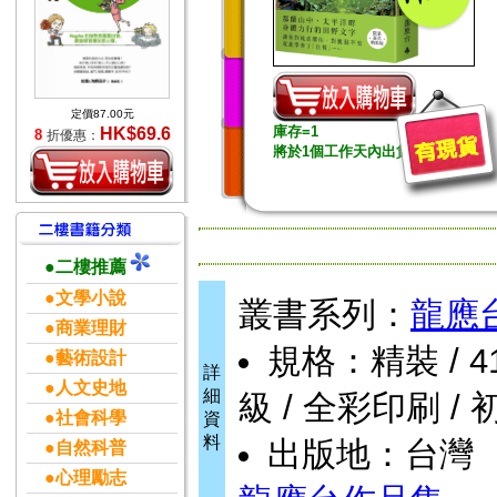
定價87.00元
庫存=1
HK$69.6
8
折優惠：
將於1個工作天內出貨
●二樓推薦
●文學小說
叢書系列：
龍應
●商業理財
規格：精裝 / 416頁
●藝術設計
詳
●人文史地
細
級 / 全彩印刷 / 
●社會科學
資
料
出版地：台灣
●自然科普
●心理勵志