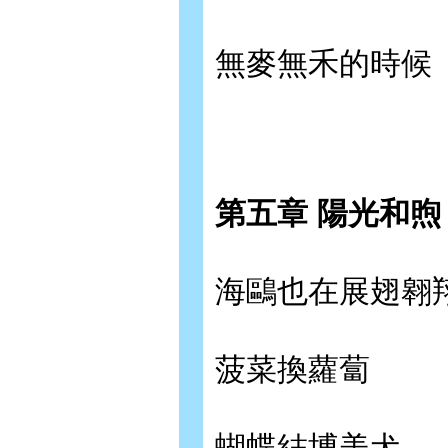
無麥無禾的時候
第五章 陽光和
海鷗也在展翅翱
菠菜換蘿蔔
蝴蝶結博美犬