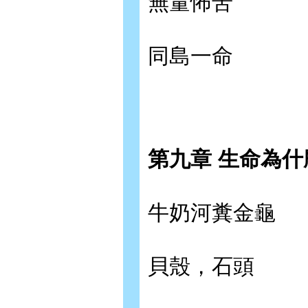
無量怖苦
同島一命
第九章 生命為什
牛奶河糞金龜
貝殼，石頭