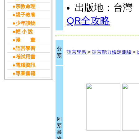
出版地：台灣
●宗教命理
●親子教養
QR全攻略
●少年讀物
●輕 小 說
●漫 畫
●語言學習
分
語言學習
>
語言能力檢定測驗
>
類
●考試用書
●電腦資訊
●專業書籍
同
類
書
推