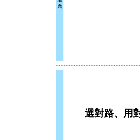
薦
選對路、用