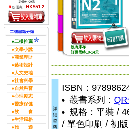
定價64.00元
HK$51.2
8
折優惠：
●二樓推薦
沒有庫存
●文學小說
訂購需時10-14天
●商業理財
●藝術設計
●人文史地
●社會科學
ISBN：9789862
●自然科普
●心理勵志
叢書系列：
Q
●醫療保健
詳
規格：平裝 / 464
●飲 食
細
●生活風格
資
/ 單色印刷 / 初版
料
●旅 遊