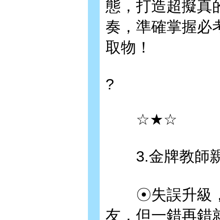
態，打造超擬真
奏，準確掌握必
取物！
?
☆★☆
3.金牌教師親
☉失誤升級，
友，但一錯再錯