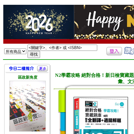
N2學霸攻略 絕對合格！新日檢寶藏
區政新角度
彙、文法