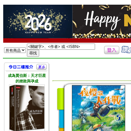
成為賈伯斯：天才巨星
的挫敗與孕成