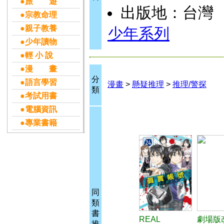
●旅 遊
出版地：台灣
●宗教命理
●親子教養
少年系列
●少年讀物
●輕 小 說
●漫 畫
分
●語言學習
漫畫
>
懸疑推理
>
推理/警探
類
●考試用書
●電腦資訊
●專業書籍
同
類
書
REAL
劇場版
推