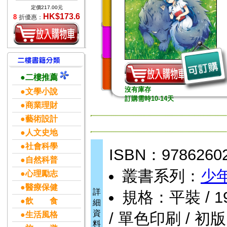
定價217.00元
HK$173.6
8
折優惠：
●二樓推薦
沒有庫存
●文學小說
訂購需時10-14天
●商業理財
●藝術設計
●人文史地
●社會科學
ISBN：9786260
●自然科普
叢書系列：
少
●心理勵志
●醫療保健
詳
規格：平裝 / 192頁
●飲 食
細
資
/ 單色印刷 / 初版
●生活風格
料