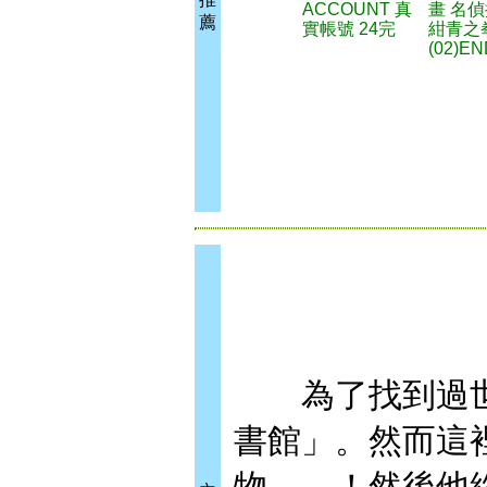
ACCOUNT 真
畫 名
薦
實帳號 24完
紺青之
(02)EN
為了找到過世
書館」。然而這
物……！然後他