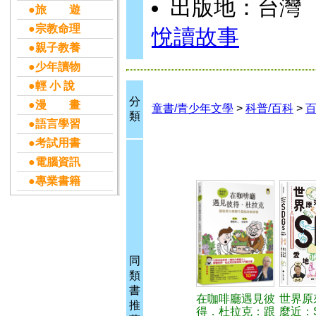
出版地：台灣
●旅 遊
●宗教命理
悅讀故事
●親子教養
●少年讀物
●輕 小 說
分
●漫 畫
童書/青少年文學
>
科普/百科
>
類
●語言學習
●考試用書
●電腦資訊
●專業書籍
同
類
書
在咖啡廳遇見彼
世界原
推
得．杜拉克：跟
麼近：