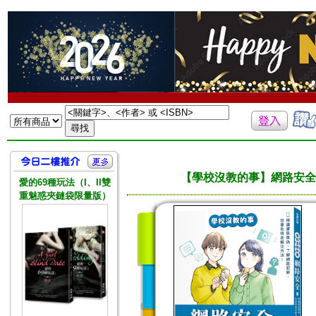
【學校沒教的事】網路安全
愛的69種玩法（I、II雙
重魅惑夾鏈袋限量版）