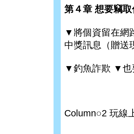
第４章 想要竊
▼將個資留在網
中獎訊息（贈送
▼釣魚詐欺 ▼也
Column○2 