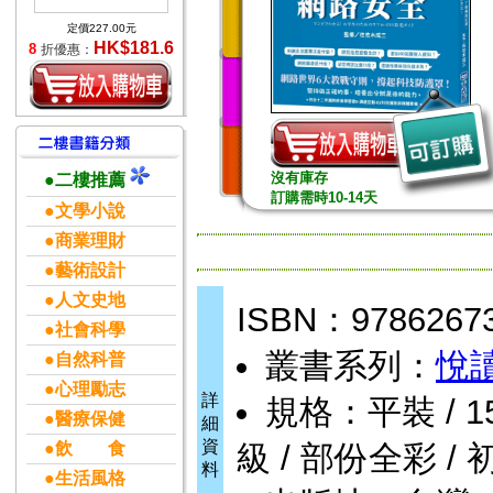
定價227.00元
HK$181.6
8
折優惠：
沒有庫存
●二樓推薦
訂購需時10-14天
●文學小說
●商業理財
●藝術設計
●人文史地
ISBN：9786267
●社會科學
叢書系列：
悅
●自然科普
●心理勵志
詳
規格：平裝 / 152頁
●醫療保健
細
資
●飲 食
級 / 部份全彩 / 
料
●生活風格