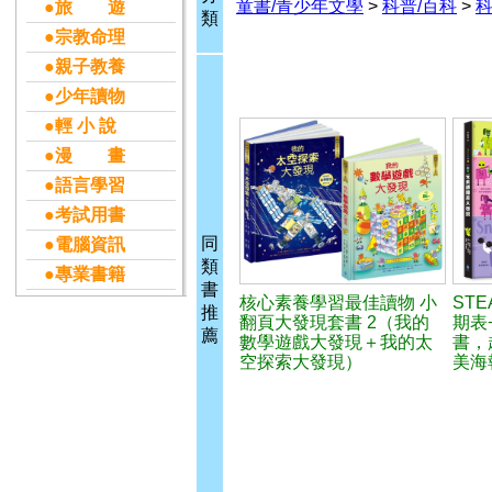
童書/青少年文學
>
科普/百科
>
●旅 遊
類
●宗教命理
●親子教養
●少年讀物
●輕 小 說
●漫 畫
●語言學習
●考試用書
同
●電腦資訊
類
●專業書籍
書
核心素養學習最佳讀物 小
ST
推
翻頁大發現套書 2（我的
期表
薦
數學遊戲大發現＋我的太
書，
空探索大發現）
美海