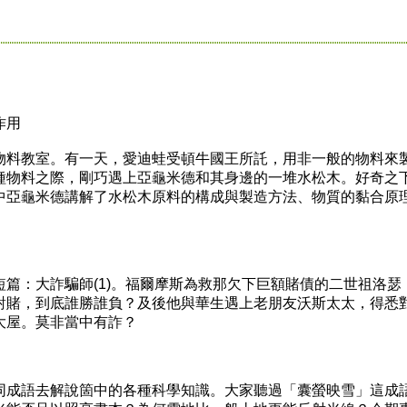
作用
料教室。有一天，愛迪蛙受頓牛國王所託，用非一般的物料來
種物料之際，剛巧遇上亞龜米德和其身邊的一堆水松木。好奇之
中亞龜米德講解了水松木原料的構成與製造方法、物質的黏合原
：大詐騙師(1)。福爾摩斯為救那欠下巨額賭債的二世祖洛瑟
對賭，到底誰勝誰負？及後他與華生遇上老朋友沃斯太太，得悉
大屋。莫非當中有詐？
成語去解說箇中的各種科學知識。大家聽過「囊螢映雪」這成