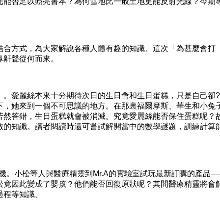
光能否足以照亮書本？為何雪地比一般土地更能反射光線？今期
合方式，為大家解說各種人體有趣的知識。這次「為甚麼會打
鼻鼾聲從何而來。
愛麗絲本來十分期待次日的生日會和生日蛋糕，只是自己卻?
下，她來到一個不可思議的地方。在那裏福爾摩斯、華生和小兔
若然答錯，生日蛋糕就會被消滅。究竟愛麗絲能否保住蛋糕呢？
數的知識。讀者閱讀時還可嘗試解開當中的數學謎題，訓練計算
。小松等人與醫療精靈到Mr.A的實驗室試玩最新訂購的產品—
松竟因此變成了嬰孩？他們能否回復原狀呢？其間醫療精靈將會
過程等知識。