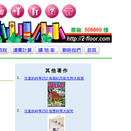
其 他 著 作
1.
兒童的科學252 侏羅紀恐龍生態大探索
2.
兒童的科學250 視覺科學大探究