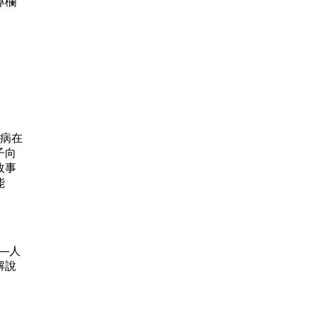
專欄
病在
子向
故事
能
—人
解說