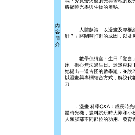
嗎？究竟螢火蟲的光與雪地的反
將揭曉光學與生物的奧秘。
內
．人體趣談：以漫畫及專欄結
容
鼾？」將闡釋打鼾的成因，以及
簡
介
．數學偵緝室：生日「驚喜」。
床，擔心無法過生日。迷迷糊糊
她提出一道古怪的數學題，並說
以漫畫與專欄結合方式，解說代
力！
．漫畫 科學Q&A：成長時光機
體時光機，豈料試玩時大剛和小
人類腦部不同部位的功用、發育