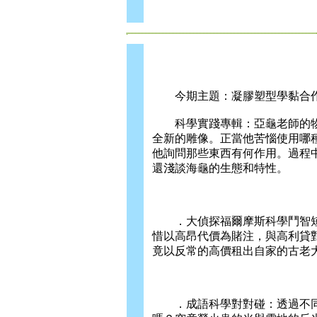
今期主題：凝膠塑型學黏合
科學實踐專輯：亞龜老師的物
全新的雕像。正當他苦惱使用哪
他詢問那些東西有何作用。過程
還淺談海龜的生態和特性。
．大偵探福爾摩斯科學鬥智短篇
惜以高昂代價為賭注，與高利貸
竟以反常的高價租出自家的古老
．成語科學對對碰：透過不同