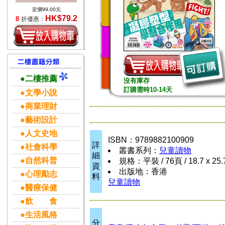
定價99.00元
HK$79.2
8
折優惠：
●二樓推薦
沒有庫存
訂購需時10-14天
●文學小說
●商業理財
●藝術設計
●人文史地
ISBN：9789882100909
詳
●社會科學
叢書系列：
兒童讀物
細
●自然科普
規格：平裝 / 76頁 / 18.7 x 25
資
出版地：香港
●心理勵志
料
兒童讀物
●醫療保健
●飲 食
●生活風格
分