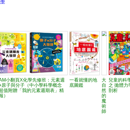
科學
EAM小翻頁X化學先修班：元素週
一看就懂的地
大
兒童的科學
+原子與分子（中小學科學概念
底圖鑑
自
之 拋體力
超值附贈「我的元素週期表」精
然
剖析
報）
的
魔
術
師