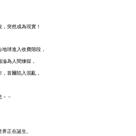
，突然成為現實！
地球進入收費階段，
淪為人間煉獄，
，首爾陷入混亂，
息－－
界正在誕生。