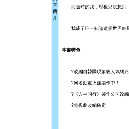
容
而這時的我，壓根兒沒想到
簡
介
我成了唯一知道這個世界結局
本書特色
?改編自韓國現象級人氣網路
?同名動畫火熱製作中！
?《與神同行》製作公司改編，
?電視劇改編確定