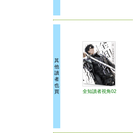
其
他
讀
者
也
全知讀者視角02
買