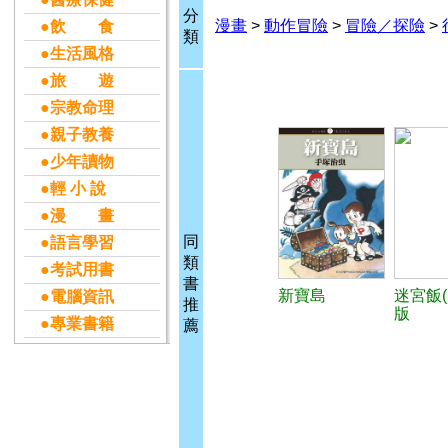
分
漫畫
>
動作冒險
>
冒險／探險
>
●飲 食
類
●生活風格
●旅 遊
●宗教命理
●親子教養
●少年讀物
●輕 小 說
●漫 畫
同
●語言學習
類
●考試用書
書
新寶島
迷宮飯(
●電腦資訊
推
版
●專業書籍
薦