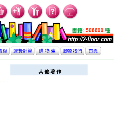
其 他 著 作