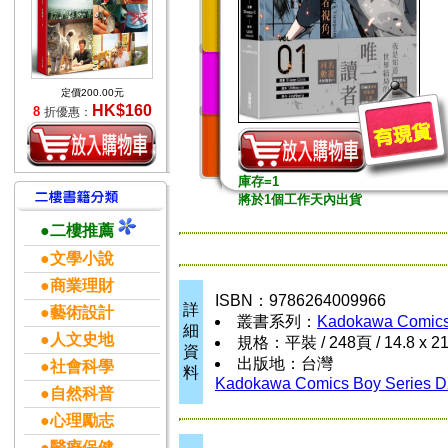
定價200.00元
HK$160
8
折優惠：
庫存=1
將於1個工作天內出貨
●二樓推薦
●文學小說
●商業理財
ISBN：9786264009966
詳
●藝術設計
叢書系列：
Kadokawa Comics
細
●人文史地
規格：平裝 / 248頁 / 14.8 x 2
資
出版地：台灣
●社會科學
料
Kadokawa Comics Boy Series 
●自然科普
●心理勵志
●醫療保健