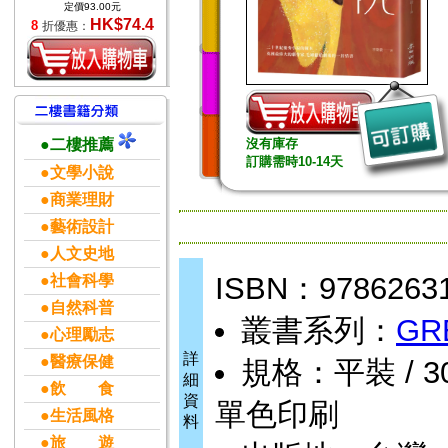
定價93.00元
HK$74.4
8
折優惠：
●二樓推薦
沒有庫存
訂購需時10-14天
●文學小說
●商業理財
●藝術設計
●人文史地
ISBN：9786263
●社會科學
●自然科普
叢書系列：
GR
●心理勵志
詳
●醫療保健
規格：平裝 / 304頁
細
●飲 食
資
單色印刷
●生活風格
料
●旅 遊