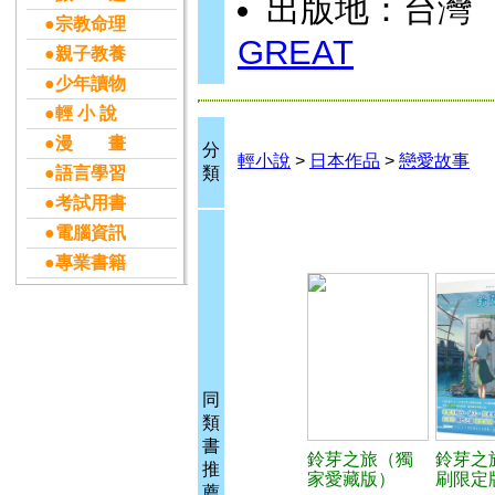
出版地：台灣
●宗教命理
GREAT
●親子教養
●少年讀物
●輕 小 說
●漫 畫
分
輕小說
>
日本作品
>
戀愛故事
●語言學習
類
●考試用書
●電腦資訊
●專業書籍
同
類
書
鈴芽之旅（獨
鈴芽之
推
家愛藏版）
刷限定
薦