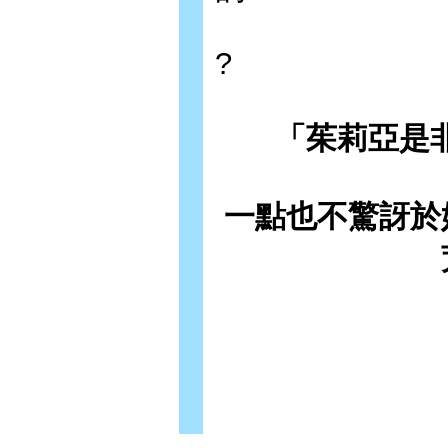
?
「
茱莉亞是非
一點也不驚訝於