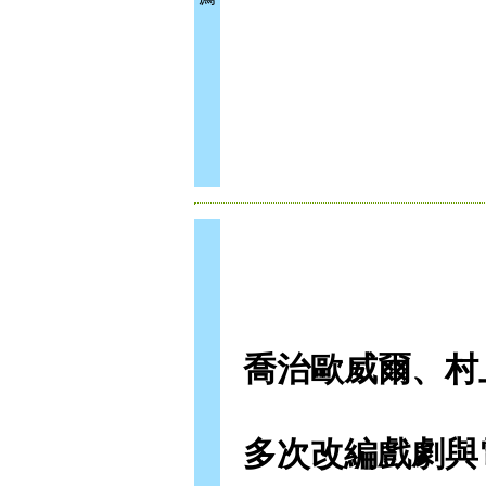
喬治歐威爾、村
多次改編戲劇與