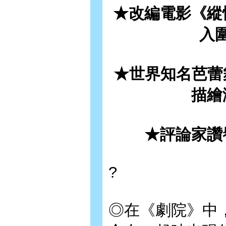
★
改編電影《縱
入
★
世界知名芭蕾
描繪
★
評論家讚
?
◎在《劇院》中