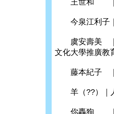
王世和 ｜東
今泉江利子｜
虞安壽美 ｜銘
文化大學推廣教
藤本紀子 ｜
羊（??）｜人
你轟狗 ｜日