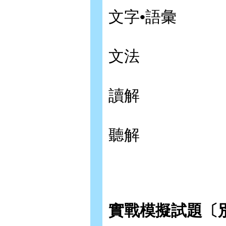
文字•語彙
文法
讀解
聽解
實戰模擬試題〔