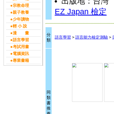
出版地：台灣
●宗教命理
EZ Japan 檢定
●親子教養
●少年讀物
●輕 小 說
●漫 畫
分
語言學習
>
語言能力檢定測驗
>
●語言學習
類
●考試用書
●電腦資訊
●專業書籍
同
類
書
推
薦