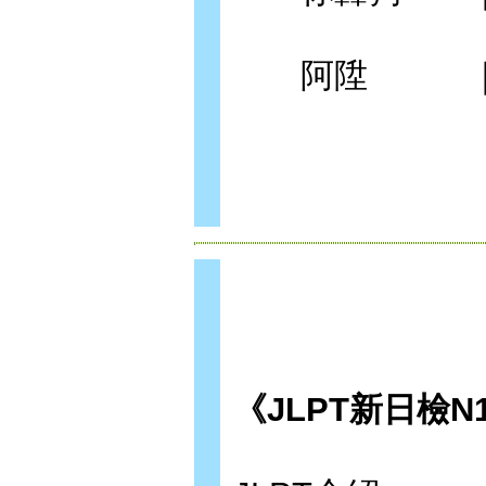
阿陞 ｜日文
《JLPT新日檢