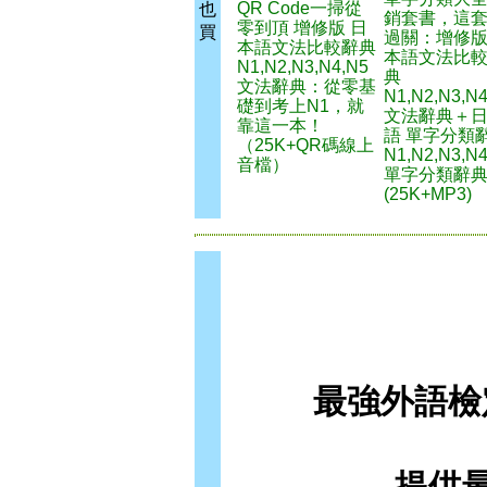
QR Code一掃從
也
銷套書，這
零到頂 增修版 日
買
過關：增修版
本語文法比較辭典
本語文法比
N1,N2,N3,N4,N5
典
文法辭典：從零基
N1,N2,N3,N
礎到考上N1，就
文法辭典＋
靠這一本！
語 單字分類
（25K+QR碼線上
N1,N2,N3,N
音檔）
單字分類辭
(25K+MP3)
最強外語檢
提供