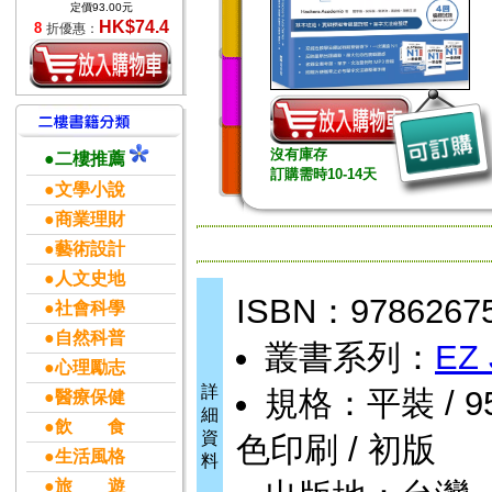
定價93.00元
HK$74.4
8
折優惠：
沒有庫存
●二樓推薦
訂購需時10-14天
●文學小說
●商業理財
●藝術設計
●人文史地
ISBN：9786267
●社會科學
●自然科普
叢書系列：
EZ
●心理勵志
詳
規格：平裝 / 952頁
●醫療保健
細
●飲 食
資
色印刷 / 初版
●生活風格
料
●旅 遊