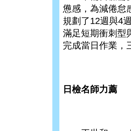
憊感，為減倦怠
規劃了12週與
滿足短期衝刺型
完成當日作業，
日檢名師力薦