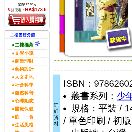
定價217.00元
HK$173.6
8
折優惠：
●二樓推薦
●文學小說
●商業理財
●藝術設計
●人文史地
ISBN：9786260
●社會科學
●自然科普
叢書系列：
少
●心理勵志
詳
規格：平裝 / 144頁
●醫療保健
細
●飲 食
資
/ 單色印刷 / 初版
料
●生活風格