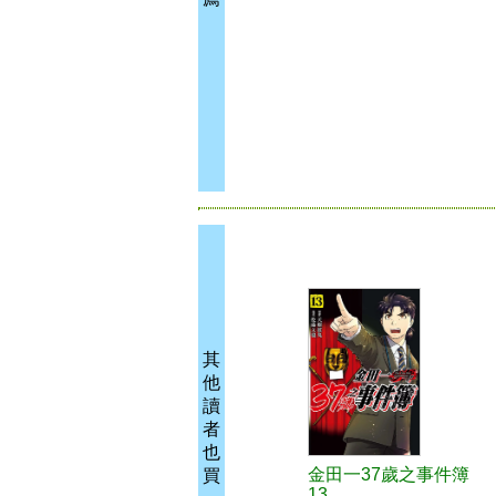
其
他
讀
者
也
金田一37歲之事件簿
買
13