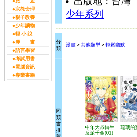
出版地：台灣
●旅 遊
●宗教命理
少年系列
●親子教養
●少年讀物
●輕 小 說
分
●漫 畫
漫畫
>
其他類型
>
輕鬆幽默
類
●語言學習
●考試用書
●電腦資訊
●專業書籍
同
類
書
中年大叔轉生
琉璃的寶
推
反派千金(01)
薦