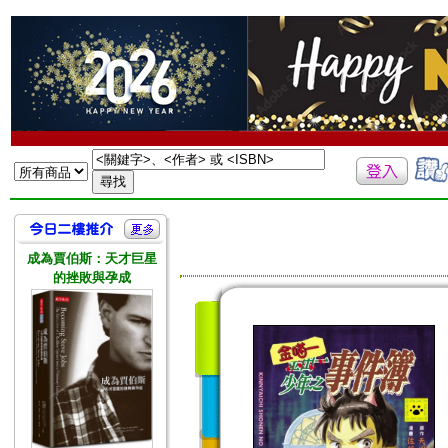
成為賈伯斯：天才巨星
的挫敗與孕成