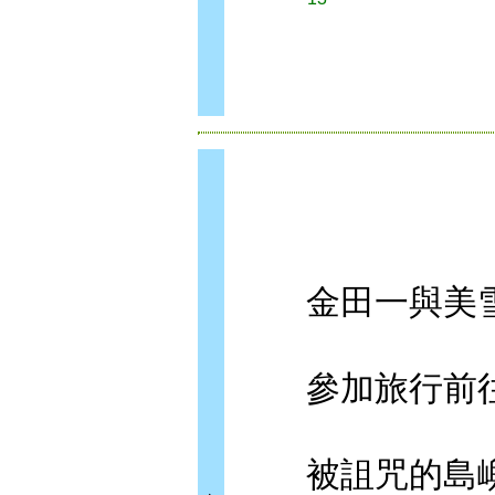
金田一與美
參加旅行前
被詛咒的島嶼