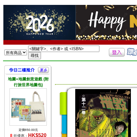
地圖+地圖創意遊戲 (附
行旅世界地圖包)
定價650.00元
HK$520
8
折優惠：