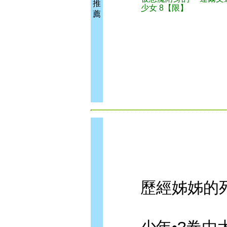
推
少女 8【限】
薦
歷經姊姊的