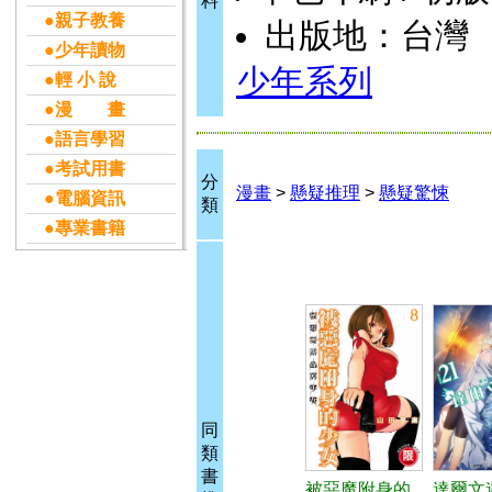
料
●親子教養
出版地：台灣
●少年讀物
少年系列
●輕 小 說
●漫 畫
●語言學習
●考試用書
分
漫畫
>
懸疑推理
>
懸疑驚悚
●電腦資訊
類
●專業書籍
同
類
書
被惡魔附身的
達爾文遊