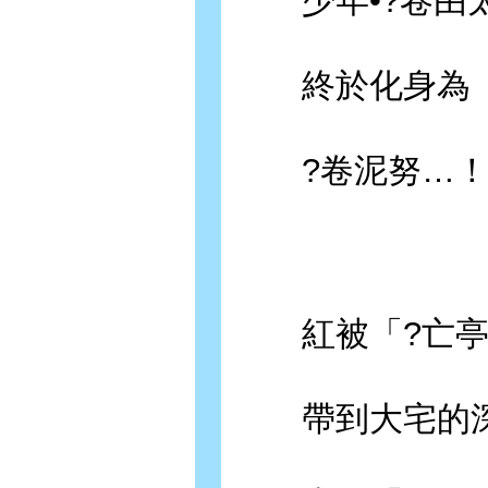
少年•?卷由
終於化身為
?卷泥努…
紅被「?亡亭」
帶到大宅的深