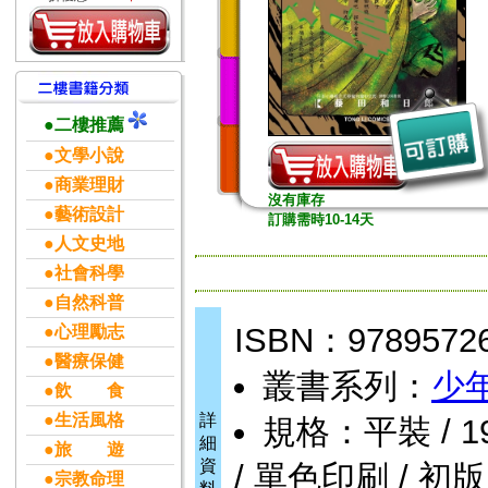
●二樓推薦
●文學小說
●商業理財
沒有庫存
●藝術設計
訂購需時10-14天
●人文史地
●社會科學
●自然科普
ISBN：9789572
●心理勵志
●醫療保健
叢書系列：
少
●飲 食
●生活風格
詳
規格：平裝 / 192頁
細
●旅 遊
資
/ 單色印刷 / 初版
●宗教命理