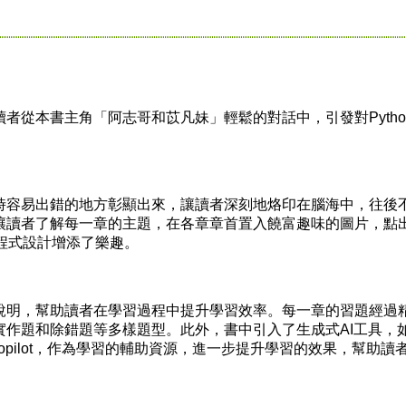
從本書主角「阿志哥和苡凡妹」輕鬆的對話中，引發對Pytho
容易出錯的地方彰顯出來，讓讀者深刻地烙印在腦海中，往後
讓讀者了解每一章的主題，在各章章首置入饒富趣味的圖片，點
n程式設計增添了樂趣。
明，幫助讀者在學習過程中提升學習效率。每一章的習題經過
實作題和除錯題等多樣題型。此外，書中引入了生成式AI工具，
ini和Copilot，作為學習的輔助資源，進一步提升學習的效果，幫助讀