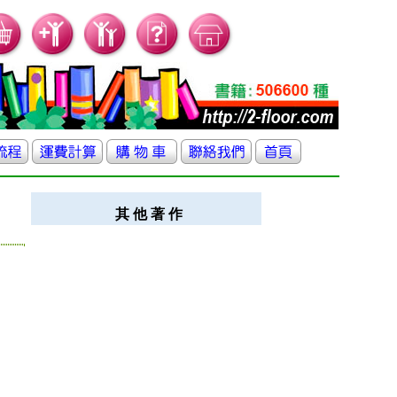
其 他 著 作