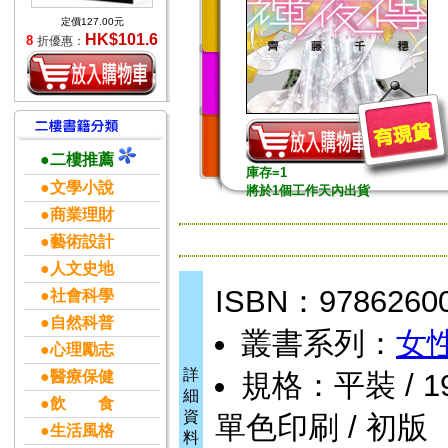
定價127.00元
HK$101.6
8
折優惠：
●二樓推薦
庫存=1
●文學小說
將於1個工作天內出貨
●商業理財
●藝術設計
●人文史地
ISBN：9786260
●社會科學
●自然科普
叢書系列：
女
●心理勵志
詳
●醫療保健
規格：平裝 / 192頁
細
●飲 食
資
單色印刷 / 初版
●生活風格
料