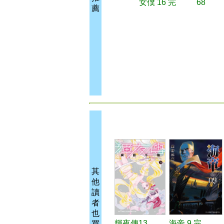
女僕 16 完
68
薦
其
他
讀
者
也
輝夜傳13
海帝 9 完
買