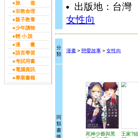
●旅 遊
出版地：台灣
●宗教命理
女性向
●親子教養
●少年讀物
●輕 小 說
●漫 畫
分
漫畫
>
戀愛故事
>
女性向
●語言學習
類
●考試用書
●電腦資訊
●專業書籍
同
類
書
死神少爺與黑
王家?
推