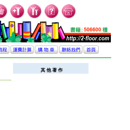
其 他 著 作