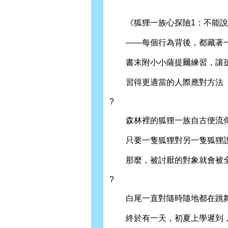
《狐狸一族心探險1：不能說
——每個行為背後，都藏著
書末附小小薩提爾練習，讓孩
習得更適當的人際應對方法
?
森林裡的狐狸一族自古便流傳
只要一隻狐狸對另一隻狐狸說
那麼，被討厭的對象就會被全
?
白尾一直對隨時隨地都在跳舞
終於有一天，初夏上學遲到