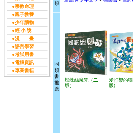
類
●宗教命理
●親子教養
●少年讀物
●輕 小 說
●漫 畫
●語言學習
●考試用書
●電腦資訊
同
類
●專業書籍
書
蜘蛛絲魔咒（二
愛打架的獨
推
版）
版)
薦