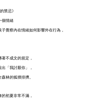
的禁忌》
一個情緒
子覺察內在情緒如何影響外在行為，
著不成文的規定，
出「我討厭你」，
森林的狐狸排擠。
的初夏非常不滿，
，