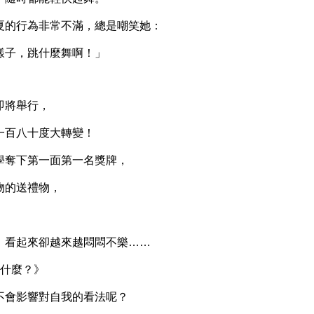
的行為非常不滿，總是嘲笑她：
子，跳什麼舞啊！」
將舉行，
百八十度大轉變！
奪下第一面第一名獎牌，
的送禮物，
看起來卻越來越悶悶不樂……
什麼？》
會影響對自我的看法呢？