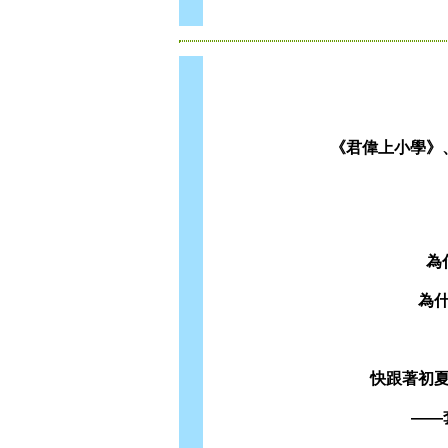
《君偉上小學》
為
為
快跟著初
——