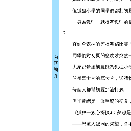
但狐狸小學的同學們都對初夏
「身為狐狸，就得有狐狸的樣
?
直到全森林的跨校舞蹈比賽即
同學們對初夏的態度才突然一
內
容
大家都希望初夏能為狐狸小學
簡
介
於是寫卡片的寫卡片，送禮物
每個人都幫初夏加油打氣，
但平常總是一派輕鬆的初夏，
《狐狸一族心探險3：夢想是
——想被人認同的渴望，會不