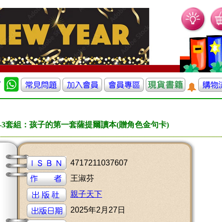
-3套組：孩子的第一套薩提爾讀本(贈角色金句卡)
4717211037607
王淑芬
親子天下
2025年2月27日