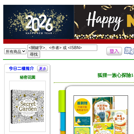
狐狸一族心探險1
秘密花園