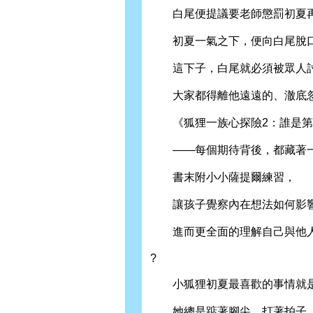
白尾便提議要老師懲罰初
初夏一氣之下，便向白尾脫口
這下子，白尾就必須被眾人討
大家都得離他遠遠的、澈底忽
《狐狸一族心探險2：誰是第
——每個期待背後，都藏著一
書末附小小薩提爾練習，
讓孩子覺察內在想法如何影響
進而更全面的理解自己與他
?
小狐狸初夏最喜歡的事情就
她總是踮著腳尖，打著拍子，