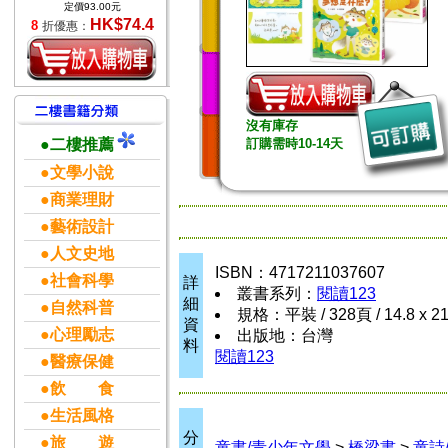
定價93.00元
HK$74.4
8
折優惠：
沒有庫存
●二樓推薦
訂購需時10-14天
●文學小說
●商業理財
●藝術設計
●人文史地
ISBN：4717211037607
●社會科學
詳
叢書系列：
閱讀123
細
●自然科普
規格：平裝 / 328頁 / 14.8 x 2
資
●心理勵志
出版地：台灣
料
閱讀123
●醫療保健
●飲 食
●生活風格
分
●旅 遊
童書/青少年文學
>
橋梁書
>
童詩