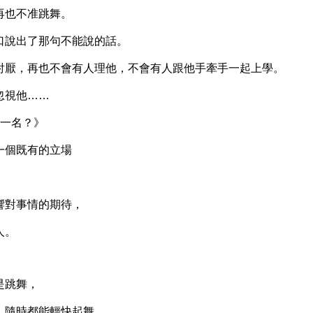
夏再也不准跳舞。
說出了那句不能說的話。
厭，再也不會有人理他，不會有人跟他手牽手一起上學。
視他……
一名？》
個既有的立場
對事情的期待，
人。
是跳舞，
隨時都能輕快起舞。