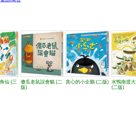
角仙 (三
傻瓜老鼠誤會貓 (二
貪心的小企鵝 (二版)
水鴨南渡大
版)
(二版)