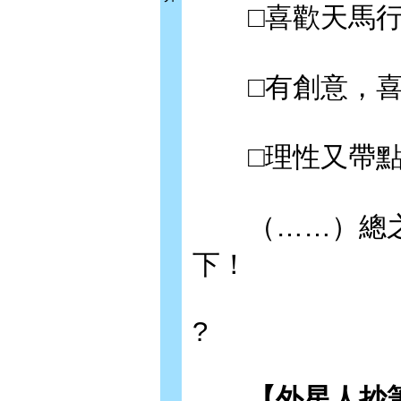
□喜歡天馬行
□有創意，喜
□理性又帶點
（……）總之
下！
?
【外星人抄筆