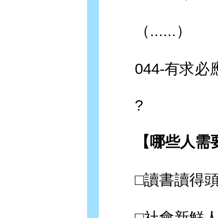
（......）
044-有求必
?
【哪些人需要
□讀書讀得頭
□社會新鮮人