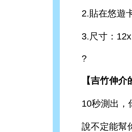
2.貼在悠遊卡
3.尺寸：12x1
?
【吉竹伸介的
10秒測出，你
說不定能幫你