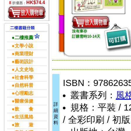
HK$74.4
8
折優惠：
沒有庫存
訂購需時10-14天
●二樓推薦
●文學小說
●商業理財
●藝術設計
●人文史地
●社會科學
ISBN：9786263
●自然科普
叢書系列：
風
●心理勵志
●醫療保健
詳
規格：平裝 / 120頁
●飲 食
細
資
●生活風格
/ 全彩印刷 / 初版
料
●旅 遊