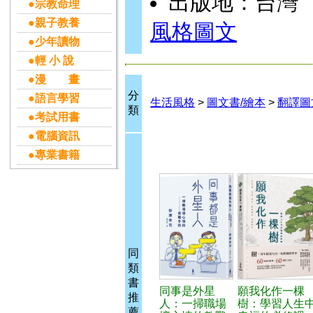
出版地：台灣
●宗教命理
●親子教養
風格圖文
●少年讀物
●輕 小 說
●漫 畫
分
●語言學習
生活風格
>
圖文書/繪本
>
翻譯圖
類
●考試用書
●電腦資訊
●專業書籍
同
類
書
同事是外星
願我化作一棵
推
人：一掃職場
樹：學習人生
薦