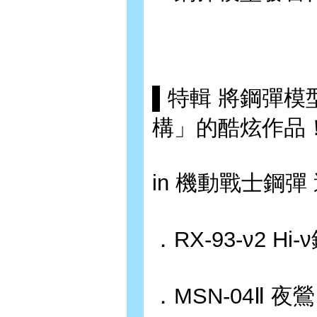
▌特輯 將鋼彈
構」的酷炫作品
in 機動戰士鋼彈
．RX-93-ν2 H
．MSN-04Ⅱ 