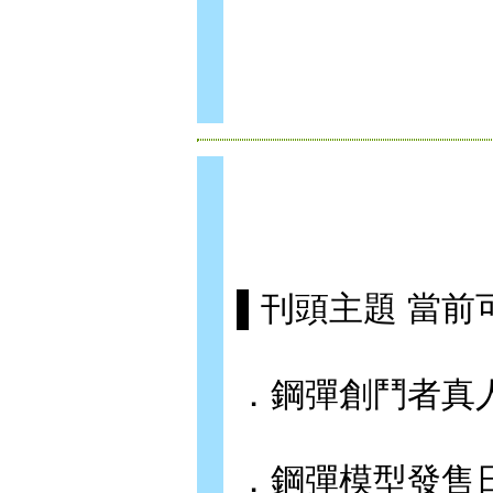
▌刊頭主題 當
．鋼彈創鬥者真
．鋼彈模型發售