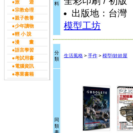
全彩印刷 / 初版
●旅 遊
料
●宗教命理
出版地：台灣
●親子教養
模型工坊
●少年讀物
●輕 小 說
●漫 畫
●語言學習
分
生活風格
>
手作
>
模型/娃娃屋
●考試用書
類
●電腦資訊
●專業書籍
同
類
書