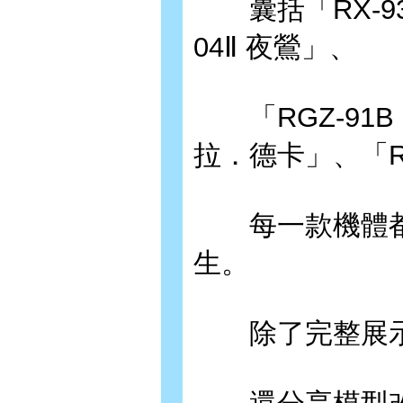
囊括「RX-93-ν
04Ⅱ 夜鶯」、
「RGZ-91B 
拉．德卡」、「RX
每一款機體都
生。
除了完整展示