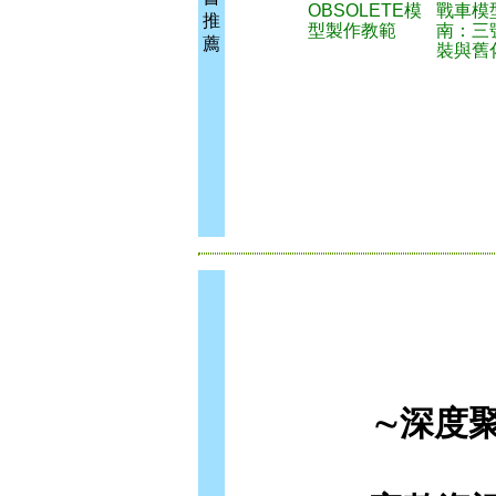
OBSOLETE模
戰車模
推
型製作教範
南：三
薦
裝與舊
∼深度