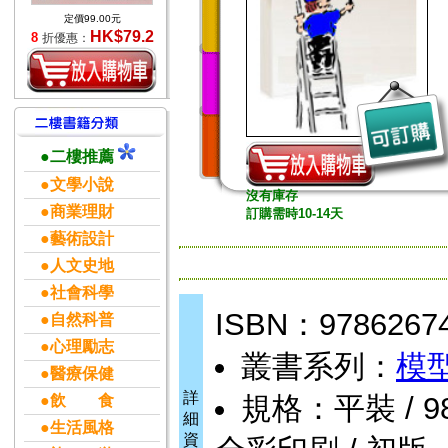
定價99.00元
HK$79.2
8
折優惠：
●二樓推薦
●文學小說
沒有庫存
●商業理財
訂購需時10-14天
●藝術設計
●人文史地
●社會科學
ISBN：9786267
●自然科普
●心理勵志
叢書系列：
模
●醫療保健
詳
規格：平裝 / 98頁 
●飲 食
細
●生活風格
資