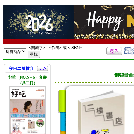
鋼彈最前
好吃（NO.5＋6）套書
（共二冊）