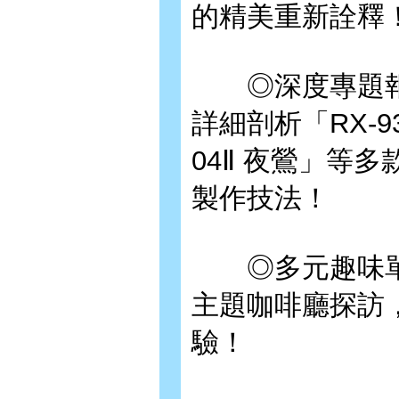
的精美重新詮釋
◎深度專題報導
詳細剖析「RX-93-
04Ⅱ 夜鶯」等
製作技法！
◎多元趣味單
主題咖啡廳探訪
驗！