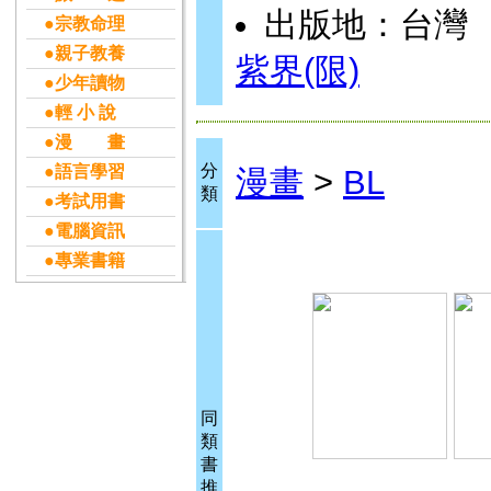
出版地：台灣
●宗教命理
●親子教養
紫界(限)
●少年讀物
●輕 小 說
●漫 畫
分
●語言學習
漫畫
>
BL
類
●考試用書
●電腦資訊
●專業書籍
同
類
書
推