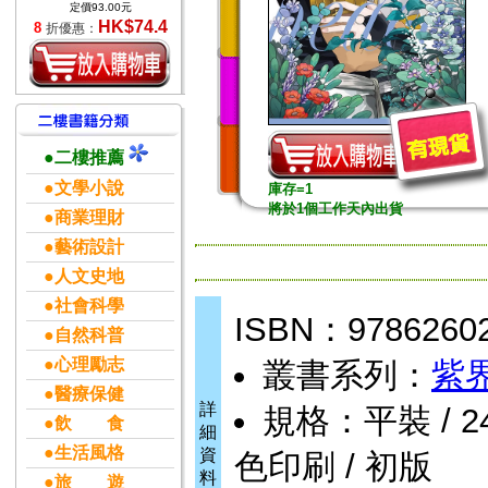
定價93.00元
HK$74.4
8
折優惠：
●二樓推薦
●文學小說
庫存=1
將於1個工作天內出貨
●商業理財
●藝術設計
●人文史地
●社會科學
ISBN：9786260
●自然科普
●心理勵志
叢書系列：
紫界
●醫療保健
詳
規格：平裝 / 242頁
●飲 食
細
●生活風格
資
色印刷 / 初版
料
●旅 遊