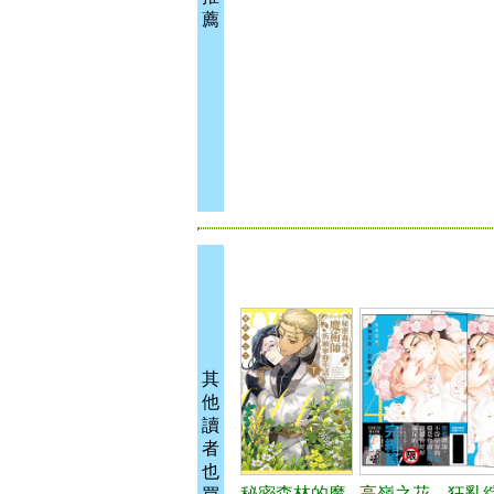
薦
其
他
讀
者
也
秘密森林的魔
高嶺之花、狂亂綻