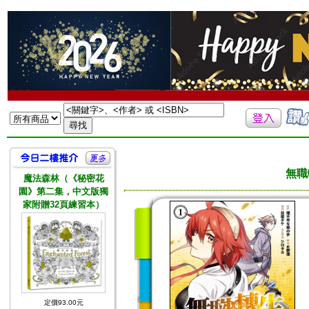
無職
魔法森林（《秘密花
園》第二集，中文版獨
家附贈32頁練習本）
定價93.00元