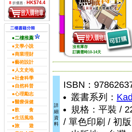
HK$74.4
8
折優惠：
●二樓推薦
●文學小說
沒有庫存
訂購需時10-14天
●商業理財
●藝術設計
●人文史地
●社會科學
ISBN：9786263
●自然科普
●心理勵志
叢書系列：
Kad
●醫療保健
詳
規格：平裝 / 226頁
●飲 食
細
●生活風格
資
/ 單色印刷 / 初版
料
●旅 遊