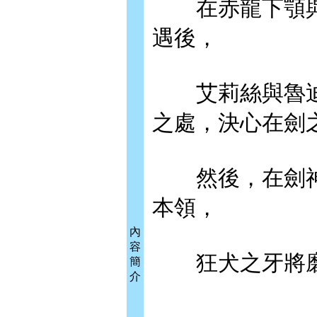
在赤龍下顎與
遇後，
艾莉絲與魯迪
之處，決心在劍
然後，在劍神
本領，
內
容
狂犬之牙將磨礪
簡
介