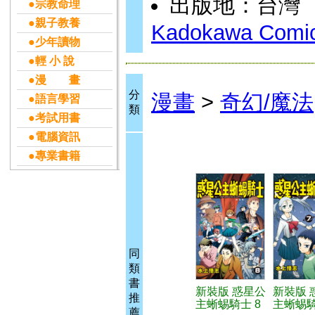
出版地：台灣
●宗教命理
●親子教養
Kadokawa Comic
●少年讀物
●輕 小 說
●漫 畫
分
漫畫
>
奇幻/魔法
●語言學習
類
●考試用書
●電腦資訊
●專業書籍
同
類
書
新裝版 惑星公
新裝版 
推
主蜥蜴騎士 8
主蜥蜴騎
薦