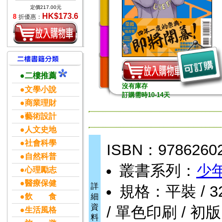
定價217.00元
HK$173.6
8
折優惠：
●二樓推薦
沒有庫存
●文學小說
訂購需時10-14天
●商業理財
●藝術設計
●人文史地
●社會科學
ISBN：9786260
●自然科普
叢書系列：
少
●心理勵志
●醫療保健
詳
規格：平裝 / 322頁
●飲 食
細
資
/ 單色印刷 / 初版
●生活風格
料