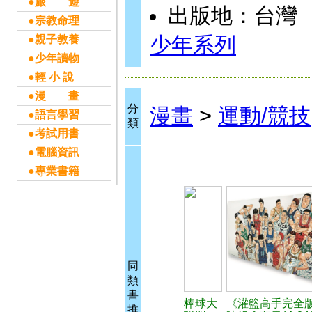
●旅 遊
出版地：台灣
●宗教命理
少年系列
●親子教養
●少年讀物
●輕 小 說
●漫 畫
分
漫畫
>
運動/競技
●語言學習
類
●考試用書
●電腦資訊
●專業書籍
同
類
書
棒球大
《灌籃高手完全
推