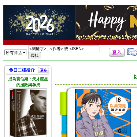
成為賈伯斯：天才巨星
的挫敗與孕成