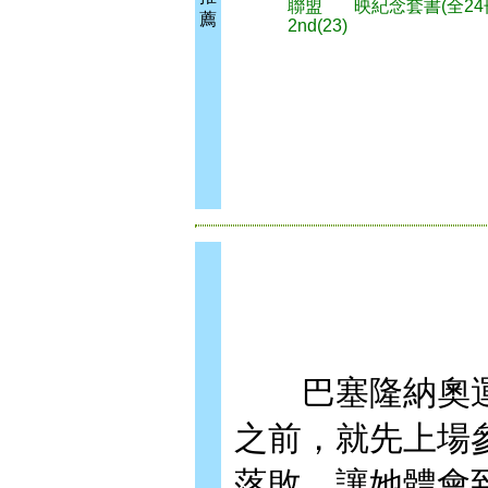
聯盟
映紀念套書(全24
薦
2nd(23)
巴塞隆納奧運
之前，就先上場
落敗，讓她體會