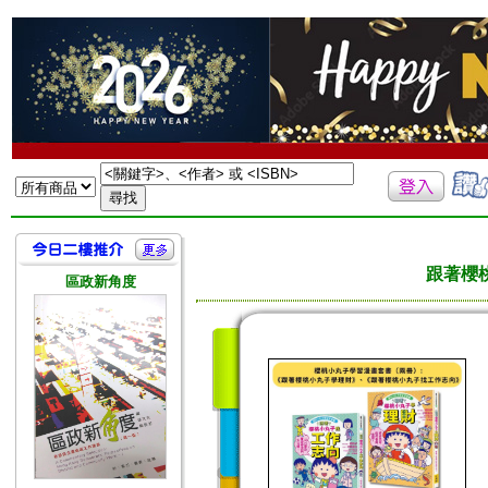
跟著櫻
區政新角度