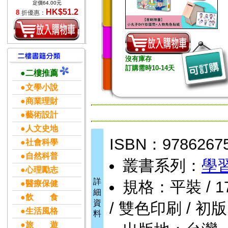
定價64.00元
HK$51.2
8
折優惠：
沒有庫存
訂購需時10-14天
●二樓推薦
●文學小說
●商業理財
●藝術設計
●人文史地
ISBN：9786267
●社會科學
●自然科普
叢書系列：
學
●心理勵志
詳
規格：平裝 / 176頁
●醫療保健
細
●飲 食
資
/ 雙色印刷 / 初版
●生活風格
料
●旅 遊