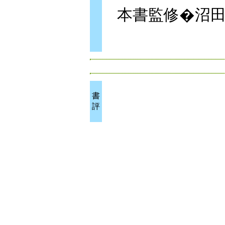
本書監修�沼
書
評