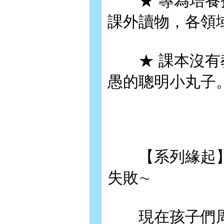
★ 專為培養孩
課外讀物，各領
★ 課本沒有教
愚的聰明小丸子
【系列緣起】∼
失敗∼
現在孩子們周