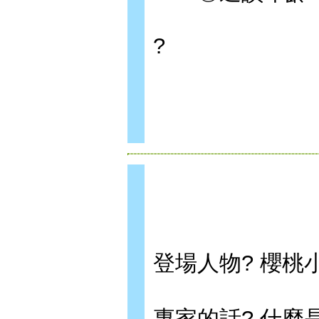
?
登場人物? 櫻桃
專家的話? 什麼