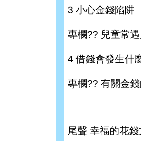
3 小心金錢陷阱
專欄?? 兒童常
4 借錢會發生什
專欄?? 有關金
尾聲 幸福的花錢