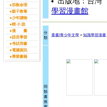
出版地：台灣
●宗教命理
學習漫畫館
●親子教養
●少年讀物
●輕 小 說
●漫 畫
分
童書/青少年文學
>
知識學習漫畫
●語言學習
類
●考試用書
●電腦資訊
●專業書籍
同
類
書
推
薦