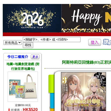
阿斯特莉亞回憶錄(03)正邪
地圖+地圖創意遊戲 (附
行旅世界地圖包)
定價650.00元
HK$520
8
折優惠：