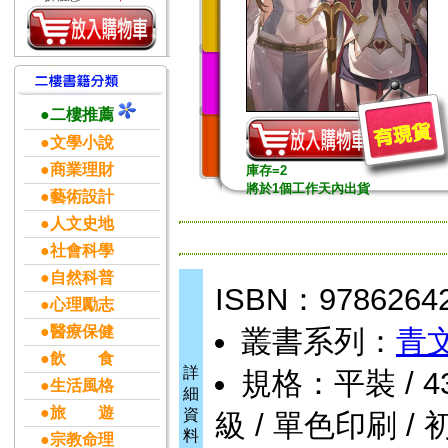
●二樓推薦
●文學小說
●商業理財
庫存=2
將於1個工作天內出貨
●藝術設計
●人文史地
●社會科學
●自然科普
ISBN：9786264
●心理勵志
●醫療保健
叢書系列：
青
●飲 食
詳
規格：平裝 / 436頁
●生活風格
細
●旅 遊
資
級 / 單色印刷 / 
料
●宗教命理