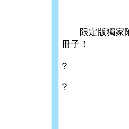
限定版獨家附贈
冊子！
?
?