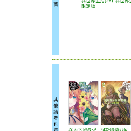
異世界生活(28)
異世界生
薦
限定版
其
他
讀
者
也
在地下城尋求
阿斯特莉亞回
買