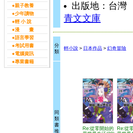
出版地：台灣
●親子教養
●少年讀物
青文文庫
●輕 小 說
●漫 畫
●語言學習
分
●考試用書
輕小說
>
日本作品
>
幻奇冒險
類
●電腦資訊
●專業書籍
同
類
書
Re:從零開始的
Re:從
推