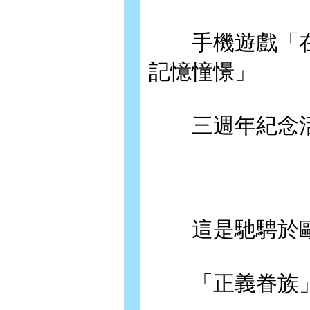
手機遊戲「在
記憶憧憬」
三週年紀念活
這是馳騁於歐
「正義眷族」