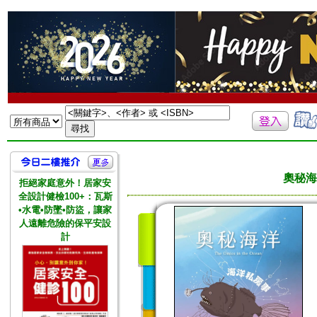
奧秘海
拒絕家庭意外！居家安
全設計健檢100+：瓦斯
•水電•防墜•防盜，讓家
人遠離危險的保平安設
計