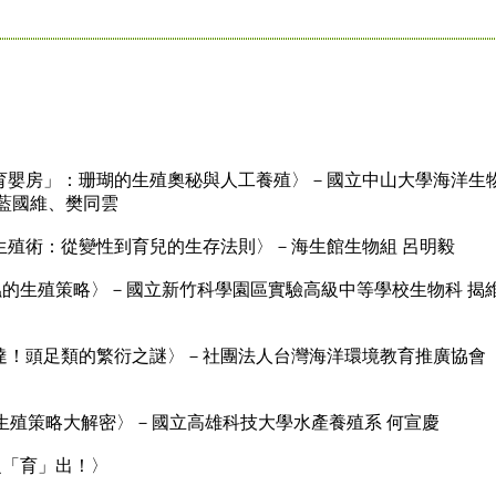
育嬰房」：珊瑚的生殖奧秘與人工養殖〉－國立中山大學海洋生
藍國維、樊同雲
生殖術：從變性到育兒的生存法則〉－海生館生物組 呂明毅
蟲的生殖策略〉－國立新竹科學園區實驗高級中等學校生物科 揭
達！頭足類的繁衍之謎〉－社團法人台灣海洋環境教育推廣協會
生殖策略大解密〉－國立高雄科技大學水產養殖系 何宣慶
之「育」出！〉