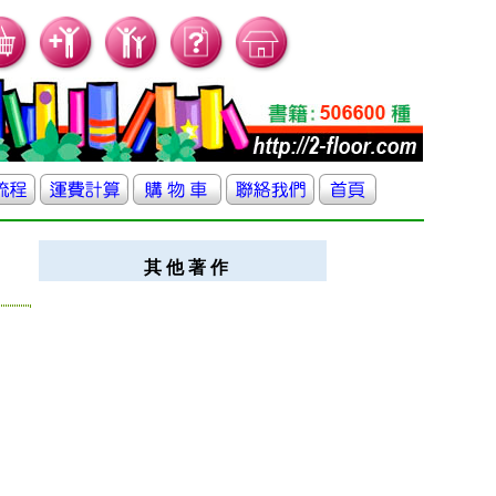
其 他 著 作