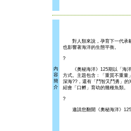
對人類來說，孕育下一代承載
也影響著海洋的生態平衡。
?
內
《奧秘海洋》125期以「海洋
容
方式。主題包含：「重質不重量
簡
深海??，還有「鬥智又鬥勇」
介
紹會「口孵」育幼的幾種魚類。
?
邀請您翻開《奧秘海洋》125