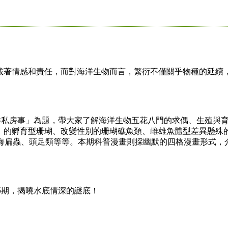
著情感和責任，而對海洋生物而言，繁衍不僅關乎物種的延續
私房事」為題，帶大家了解海洋生物五花八門的求偶、生殖與
」的孵育型珊瑚、改變性別的珊瑚礁魚類、雌雄魚體型差異懸殊
的海扁蟲、頭足類等等。本期科普漫畫則採幽默的四格漫畫形式，
期，揭曉水底情深的謎底！