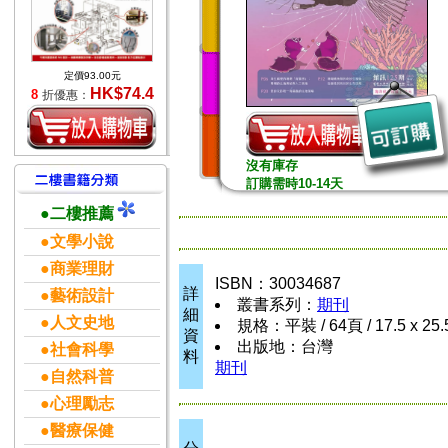
定價93.00元
HK$74.4
8
折優惠：
沒有庫存
訂購需時10-14天
●二樓推薦
●文學小說
●商業理財
ISBN：30034687
詳
●藝術設計
叢書系列：
期刊
細
●人文史地
規格：平裝 / 64頁 / 17.5 x 25
資
出版地：台灣
●社會科學
料
期刊
●自然科普
●心理勵志
●醫療保健