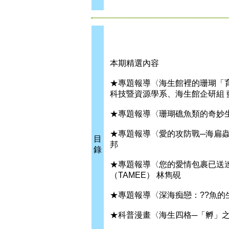
本期精選內容
★專題報導〈海生館裡的珊瑚「
科技暨資源學系、海生館企研組 
★專題報導〈珊瑚礁魚類的奇妙
★專題報導〈愛的攻防戰─海扁
目
邦
錄
★專題報導〈您的愛情包裹已送
（TAMEE） 林雋硯
★專題報導〈深海痴戀：??魚的
★科普漫畫〈海生四格─「孵」