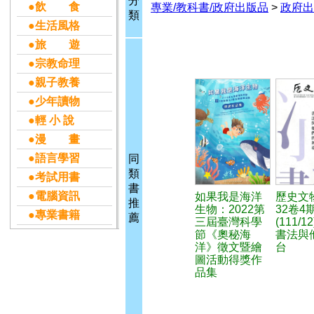
分
●飲 食
專業/教科書/政府出版品
>
政府出
類
●生活風格
●旅 遊
●宗教命理
●親子教養
●少年讀物
●輕 小 說
●漫 畫
●語言學習
同
類
●考試用書
書
●電腦資訊
如果我是海洋
歷史文
推
生物：2022第
32卷4
●專業書籍
薦
三屆臺灣科學
(111/1
節《奧秘海
書法與
洋》徵文暨繪
台
圖活動得獎作
品集