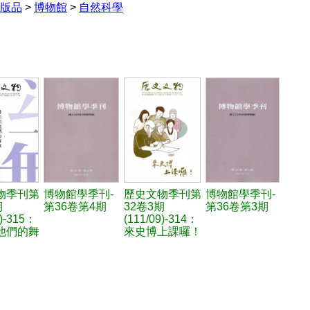
版品
>
博物館
>
自然科學
物季刊第
博物館學季刊-
歷史文物季刊第
博物館學季刊-
期
第36卷第4期
32卷3期
第36卷第3期
2)-315：
(111/09)-314：
他們的舞
來史博上課囉！