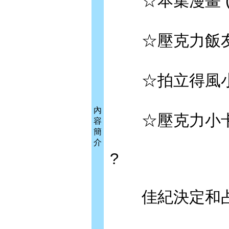
☆本集漫畫 (
☆壓克力飯友(尺寸
☆拍立得風小卡2張
內
☆壓克力小卡2張(
容
簡
介
?
佳紀決定和占