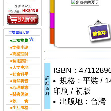
定價117.00元
HK$93.6
8
折優惠：
●二樓推薦
●文學小說
●商業理財
●藝術設計
●人文史地
ISBN：4711289
●社會科學
詳
規格：平裝 / 14.
●自然科普
細
●心理勵志
資
印刷 / 初版
料
●醫療保健
出版地：台灣
●飲 食
●生活風格