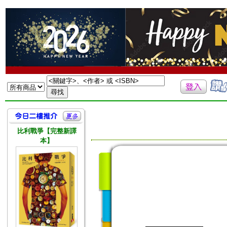
比利戰爭【完整新譯
本】