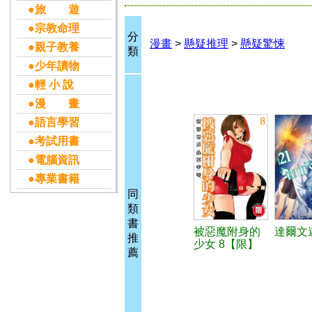
●旅 遊
●宗教命理
分
漫畫
>
懸疑推理
>
懸疑驚悚
●親子教養
類
●少年讀物
●輕 小 說
●漫 畫
●語言學習
●考試用書
●電腦資訊
●專業書籍
同
類
書
被惡魔附身的
達爾文遊
推
少女 8【限】
薦