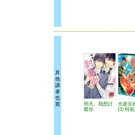
其
他
讀
者
也
明天、我想討
光逝去
買
厭你
(3) 特