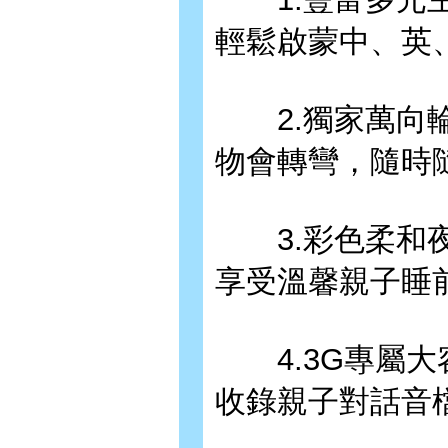
輕鬆啟蒙中、英
2.獨家萬向輪
物會轉彎，隨時
3.彩色柔和夜
享受溫馨親子睡
4.3G專屬大
收錄親子對話音