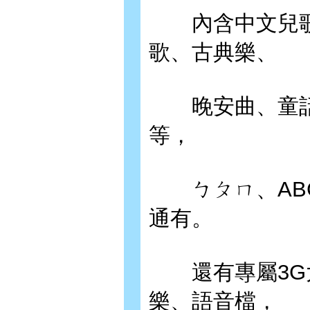
內含中文兒歌
歌、古典樂、
晚安曲、童話
等，
ㄅㄆㄇ、ABC
通有。
還有專屬3G大
樂、語音檔，