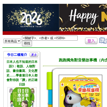
跑跑獨角獸音樂故事機（內含1
日本人也不知道的日本
語3：敬語、人物對
話、書信書寫、文化歷
史……學會連日本人都
會對你說「讚」的正確
日語