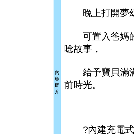
晚上打開夢幻
可置入爸媽的
唸故事，
給予寶貝滿滿
內
容
前時光。
簡
介
?內建充電式鋰