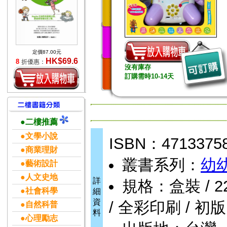
定價87.00元
HK$69.6
8
折優惠：
沒有庫存
訂購需時10-14天
●二樓推薦
●文學小說
ISBN：4713375
●商業理財
叢書系列：
幼
●藝術設計
●人文史地
詳
規格：盒裝 / 22頁 
●社會科學
細
資
/ 全彩印刷 / 初版
●自然科普
料
●心理勵志