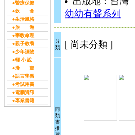
出版地：台灣
●醫療保健
●飲 食
幼幼有聲系列
●生活風格
●旅 遊
●宗教命理
分
[ 尚未分類 ]
●親子教養
類
●少年讀物
●輕 小 說
●漫 畫
●語言學習
●考試用書
●電腦資訊
●專業書籍
同
類
書
推
薦