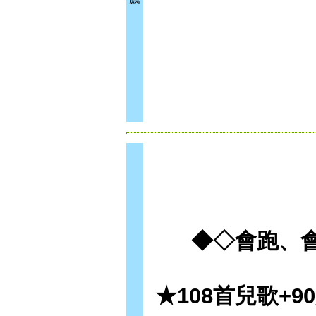
◆◇會跑、
★108首兒歌+9