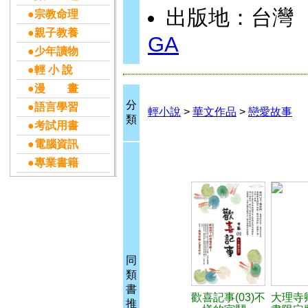
出版地：台灣
●宗教命理
●親子教養
GA
●少年讀物
●輕 小 說
●漫 畫
分
●語言學習
輕小說
>
華文作品
>
戀愛故事
類
●考試用書
●電腦資訊
●專業書籍
同
類
書
歡喜記事(03)不
大理寺
推