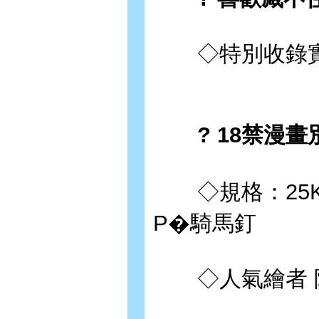
◇特別收錄實
? 18禁漫畫
◇規格：25K�
P�騎馬釘
◇人氣繪者 阿