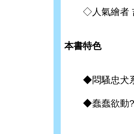
◇人氣繪者 吉
本書特色
◆悶騷忠犬系少
◆蠢蠢欲動?B