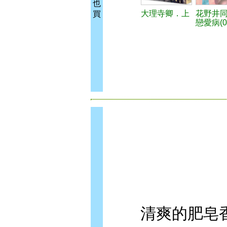
也
大理寺卿．上
花野井
買
戀愛病(0
清爽的肥皂香