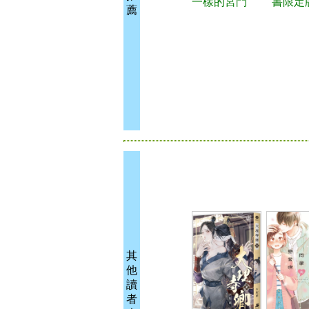
一樣的宮鬥
書限定
薦
其
他
讀
者