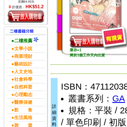
定價64.00元
HK$51.2
8
折優惠：
●二樓推薦
●文學小說
庫存=1
將於1個工作天內出貨
●商業理財
●藝術設計
●人文史地
●社會科學
ISBN：4711203
●自然科普
●心理勵志
叢書系列：
GA
●醫療保健
詳
規格：平裝 / 288頁
●飲 食
細
●生活風格
資
/ 單色印刷 / 初版
料
●旅 遊