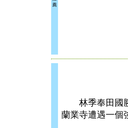
薦
林季奉田國勝
蘭業寺遭遇一個