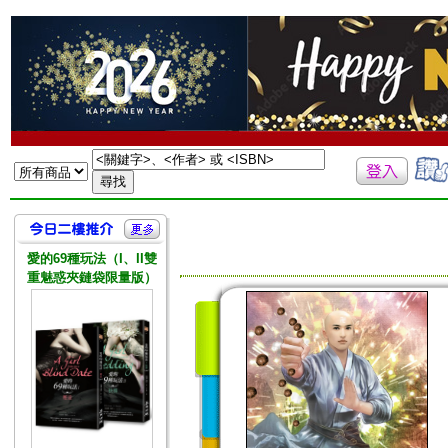
愛的69種玩法（I、II雙
重魅惑夾鏈袋限量版）