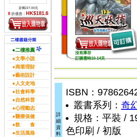
定價227.00元
HK$181.6
8
折優惠：
●二樓推薦
沒有庫存
●文學小說
訂購需時10-14天
●商業理財
●藝術設計
●人文史地
ISBN：9786264
●社會科學
●自然科普
叢書系列：
奇
●心理勵志
詳
規格：平裝 / 192
●醫療保健
細
●飲 食
資
色印刷 / 初版
●生活風格
料