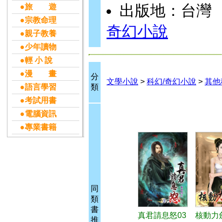
出版地：台灣
●旅 遊
●宗教命理
奇幻小說
●親子教養
●少年讀物
●輕 小 說
●漫 畫
分
文學小說
>
科幻/奇幻小說
>
其他
●語言學習
類
●考試用書
●電腦資訊
●專業書籍
同
類
書
真君請息怒03
核動力
推