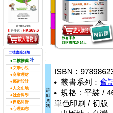
定價87.00元
HK$69.6
8
折優惠：
沒有庫存
訂購需時10-14天
●二樓推薦
●文學小說
ISBN：9789862
●商業理財
叢書系列：
會
●藝術設計
●人文史地
詳
規格：平裝 / 460頁
●社會科學
細
資
單色印刷 / 初版
●自然科普
料
●心理勵志