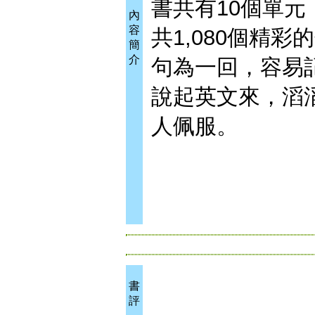
書共有10個單元
內
容
共1,080個精
簡
介
句為一回，容易
說起英文來，滔
人佩服。
書
評