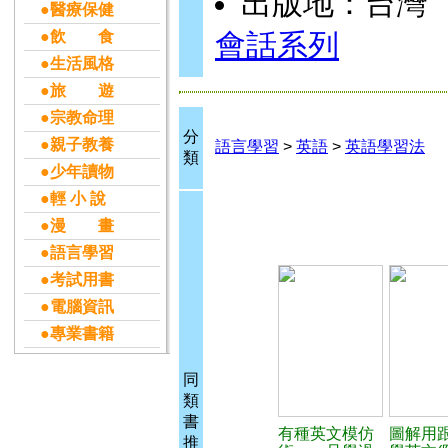
出版地：台灣
●醫療保健
●飲 食
會話系列
●生活風格
●旅 遊
●宗教命理
分
●親子教養
語言學習
>
英語
>
英語學習法
類
●少年讀物
●輕 小 說
●漫 畫
●語言學習
●考試用書
●電腦資訊
●專業書籍
同
類
書
有種英文模仿
圖解用
推