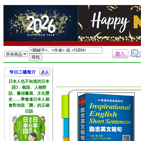
日本人也不知道的日本
語3：敬語、人物對
話、書信書寫、文化歷
史……學會連日本人都
會對你說「讚」的正確
日語