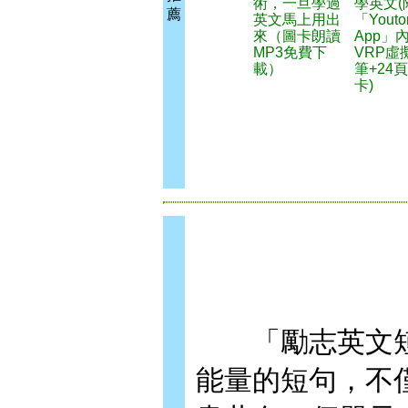
術，一旦學過
學英文(
薦
英文馬上用出
「Youto
來（圖卡朗讀
App」
MP3免費下
VRP虛
載）
筆+24
卡)
「勵志英文短
能量的短句，不