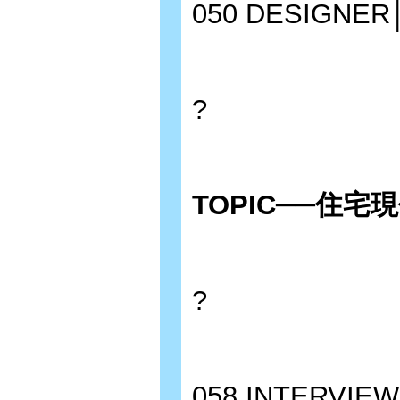
050 DESIG
?
TOPIC──住
?
058 INTERV