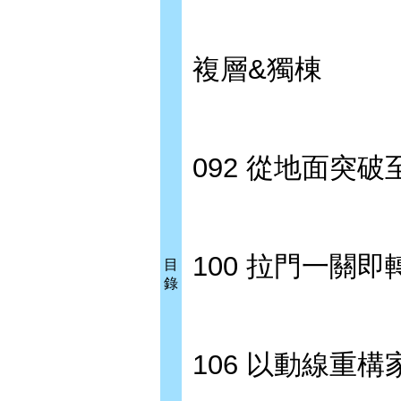
複層&獨棟
092 從地面突
100 拉門一關
目
錄
106 以動線重