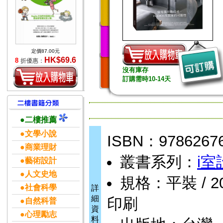
定價87.00元
HK$69.6
8
折優惠：
沒有庫存
訂購需時10-14天
●二樓推薦
●文學小說
ISBN：9786267
●商業理財
叢書系列：
i室
●藝術設計
●人文史地
規格：平裝 / 208頁
●社會科學
詳
細
印刷
●自然科普
資
●心理勵志
料