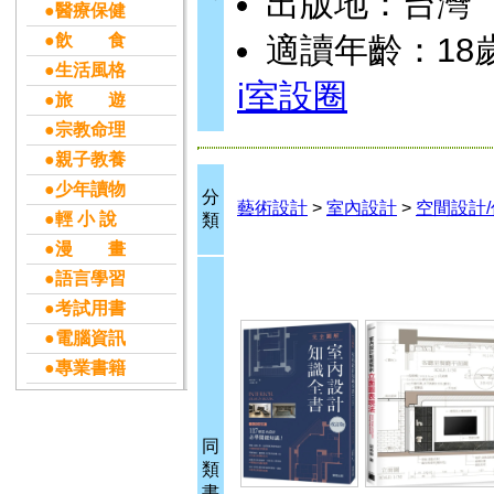
出版地：台灣
●醫療保健
●飲 食
適讀年齡：18歲
●生活風格
i室設圈
●旅 遊
●宗教命理
●親子教養
●少年讀物
分
藝術設計
>
室內設計
>
空間設計
●輕 小 說
類
●漫 畫
●語言學習
●考試用書
●電腦資訊
●專業書籍
同
類
書