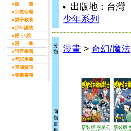
●旅 遊
出版地：台灣
●宗教命理
少年系列
●親子教養
●少年讀物
●輕 小 說
●漫 畫
分
漫畫
>
奇幻/魔法
●語言學習
類
●考試用書
●電腦資訊
●專業書籍
同
類
書
新裝版 惑星公
新裝版 
推