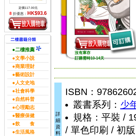
定價117.00元
HK$93.6
8
折優惠：
●二樓推薦
沒有庫存
●文學小說
訂購需時10-14天
●商業理財
●藝術設計
●人文史地
ISBN：9786260
●社會科學
●自然科普
叢書系列：
少
●心理勵志
詳
規格：平裝 / 192頁
●醫療保健
細
●飲 食
資
/ 單色印刷 / 初版
●生活風格
料