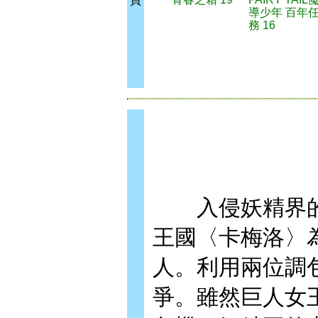
買
導少年 百年
務 16
入侵妖精界的
王國〈卡梅洛〉
人。利用兩位調
爭。雖然巨人女