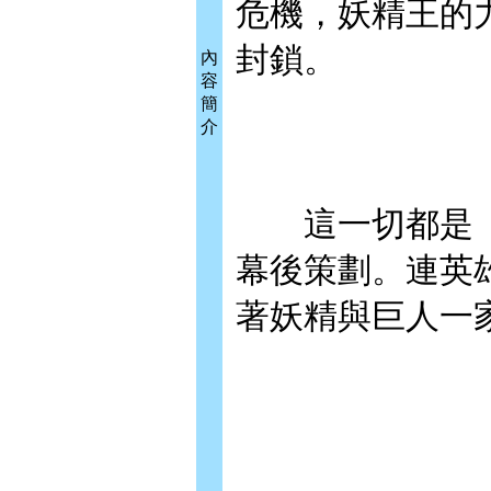
危機，妖精王的
封鎖。
內
容
簡
介
這一切都是〈
幕後策劃。連英
著妖精與巨人一