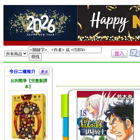
比利戰爭【完整新譯
本】