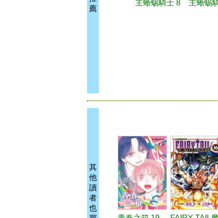
主蜥蜴騎士 8
主蜥蜴騎
薦
其
他
讀
者
也
青春之箱 19
FAIRY TAIL