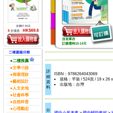
定價87.00元
HK$69.6
8
折優惠：
沒有庫存
訂購需時10-14天
●二樓推薦
●文學小說
詳
ISBN：9786264043069
●商業理財
細
規格：平裝 / 524頁 / 19 x 26 
●藝術設計
資
出版地：台灣
料
●人文史地
●社會科學
●自然科普
●心理勵志
分
國中小參考書
>
國中輔助教材
>