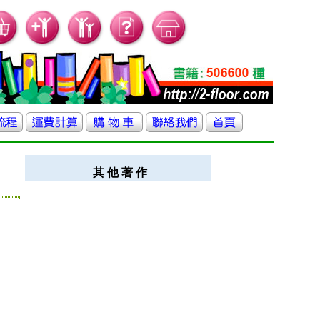
其 他 著 作