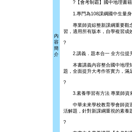
?【會考制霸】國中地理書籍
1.專門為108課綱國中生量身
專業師資綜整新課綱重要觀念
習，適用所有版本，自學複習成
內
容
?
簡
2.講義．題本合一 全方位提
介
本書講義內容整合國中地理知
題，全面提升大考作答實力，滿
?
3.素養學習有方法 專業師資
中華未來學校教育學會師資運
活解題，針對新課綱重視的素養
?