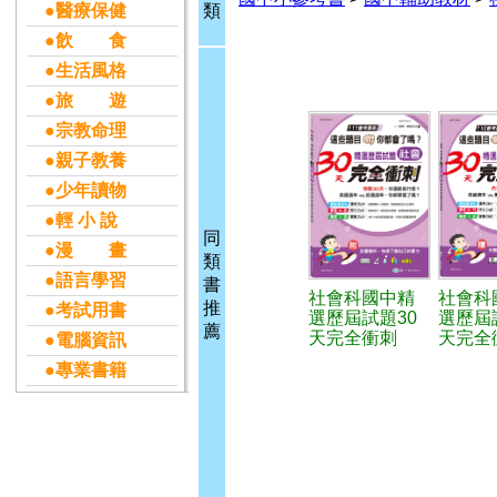
●醫療保健
類
●飲 食
●生活風格
●旅 遊
●宗教命理
●親子教養
●少年讀物
●輕 小 說
同
●漫 畫
類
●語言學習
書
社會科國中精
社會科
推
●考試用書
選歷屆試題30
選歷屆
薦
天完全衝刺
天完全
●電腦資訊
●專業書籍