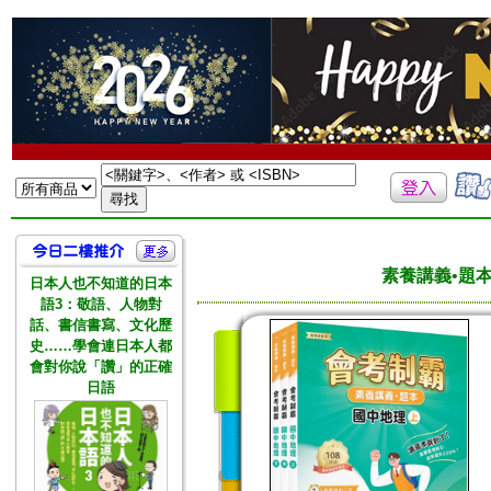
素養講義•題本
日本人也不知道的日本
語3：敬語、人物對
話、書信書寫、文化歷
史……學會連日本人都
會對你說「讚」的正確
日語