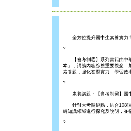
全方位提升國中生素養實力 
?
【會考制霸】系列書籍由中華
本」，講義內容綜整重要觀念，
素養題，強化答題實力，學習效率
?
素養講題：【會考制霸】國中
針對大考關鍵點，結合108課
綱知識領域進行探究及說明，並
?