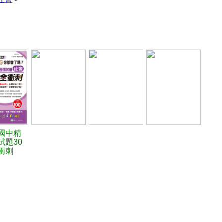
國中精
試題30
衝刺