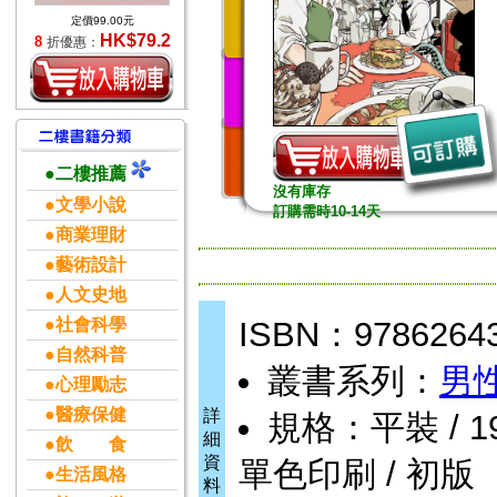
定價99.00元
HK$79.2
8
折優惠：
●二樓推薦
沒有庫存
●文學小說
訂購需時10-14天
●商業理財
●藝術設計
●人文史地
●社會科學
ISBN：9786264
●自然科普
叢書系列：
男性
●心理勵志
●醫療保健
詳
規格：平裝 / 192頁
細
●飲 食
資
單色印刷 / 初版
●生活風格
料