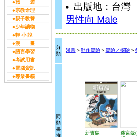
●旅 遊
出版地：台灣
●宗教命理
男性向 Male
●親子教養
●少年讀物
●輕 小 說
●漫 畫
分
漫畫
>
動作冒險
>
冒險／探險
>
●語言學習
類
●考試用書
●電腦資訊
●專業書籍
同
類
書
新寶島
迷宮飯(
推