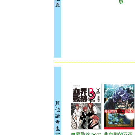
版
薦
其
他
讀
者
也
血界戰線 beat
非自願的不死
買