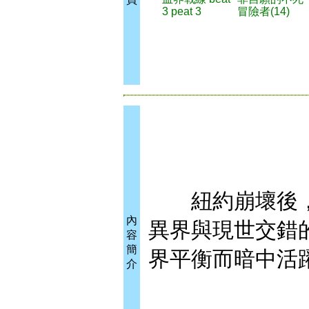
3 peat 3
冒險者(14)
紐約崩壞後，
內
異界與現世交錯
容
簡
界平衡而暗中活躍
介