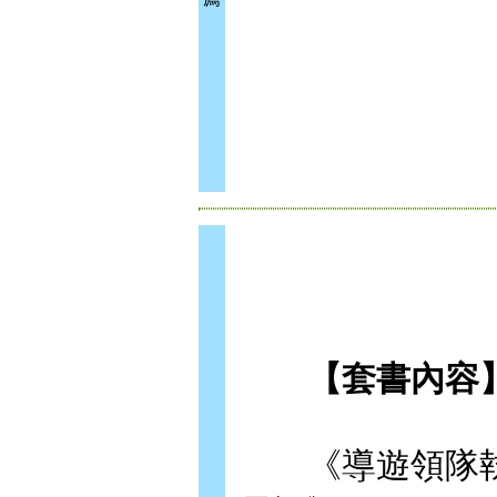
【套書內容】
《導遊領隊執