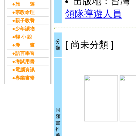
出版地：台灣
●旅 遊
領隊導遊人員
●宗教命理
●親子教養
●少年讀物
●輕 小 說
分
[ 尚未分類 ]
●漫 畫
類
●語言學習
●考試用書
●電腦資訊
●專業書籍
同
類
書
推
薦