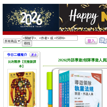
2026[外語導遊]領隊導
比利戰爭【完整新譯
本】