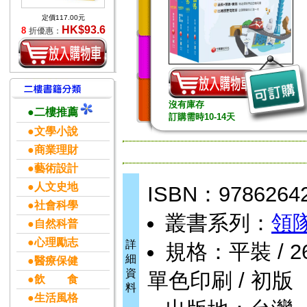
定價117.00元
HK$93.6
8
折優惠：
沒有庫存
●二樓推薦
訂購需時10-14天
●文學小說
●商業理財
●藝術設計
●人文史地
ISBN：9786264
●社會科學
叢書系列：
領
●自然科普
●心理勵志
詳
規格：平裝 / 2600
細
●醫療保健
資
單色印刷 / 初版
●飲 食
料
●生活風格