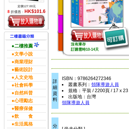
定價127.00元
HK$101.6
8
折優惠：
沒有庫存
●二樓推薦
訂購需時10-14天
●文學小說
●商業理財
●藝術設計
●人文史地
ISBN：9786264272346
詳
叢書系列：
領隊導遊人員
●社會科學
細
規格：平裝 / 2200頁 / 17 x 23
●自然科普
資
出版地：台灣
料
●心理勵志
領隊導遊人員
●醫療保健
●飲 食
●生活風格
分
[ 尚未分類 ]