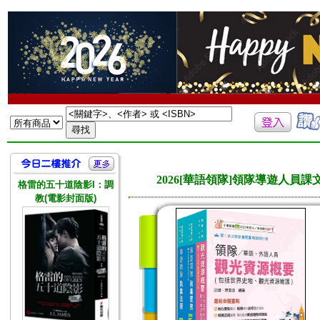
2026[華語領隊]領隊導遊人
格雷的五十道陰影I：調
教(電影封面版)