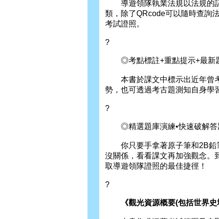
導遊領隊執業法規以法規的記
類，除了QRcode可以隨時查
考試證照。
?
◎考點標註+重點提示+最新
本書於課文中標示出近年曾考
勢，也可透過考古題測知自身學
?
◎精選題庫演練•快速破解答
你只要手拿著原子筆和2B鉛筆
沒關係，看看課文再加強觀念。
取導遊領隊證照的最佳捷徑！
?
《觀光資源概要(包括世界史地ˋ