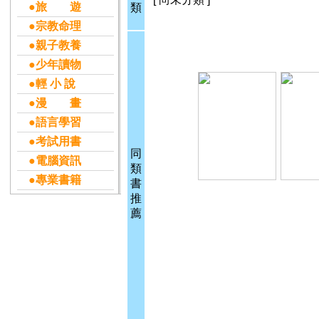
●旅 遊
類
●宗教命理
●親子教養
●少年讀物
●輕 小 說
●漫 畫
●語言學習
●考試用書
同
●電腦資訊
類
●專業書籍
書
推
薦