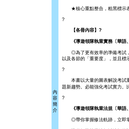
★核心重點整合，粗黑標示表
?
【各冊內容】?
《導遊領隊執業實務〔華語、
◎為了更有效率的準備考試，
以及各節的「重要度」，並且標
?
本書以大量的圖表解說考試重
題新趨勢。必能強化考試實力。
內
?
容
簡
《導遊領隊執業法規〔華語、
介
◎帶你掌握修法軌跡，立即掌