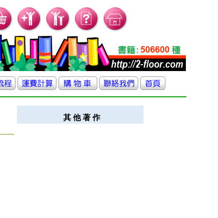
其 他 著 作