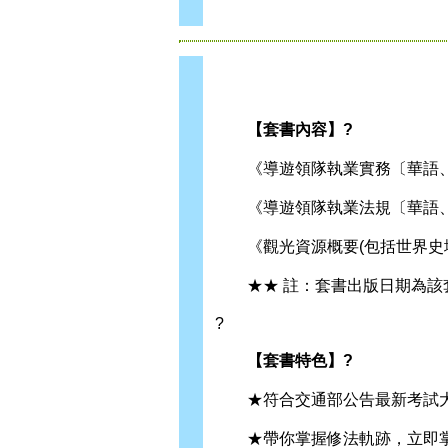
【套書內容】?
《導遊領隊執業實務〔華語、外語
《導遊領隊執業法規〔華語、外語
《觀光資源概要(包括世界史地ˋ觀
★★ 註：套書出版日期為該套
?
【套書特色】?
★符合交通部公告最新考試大
★帶你掌握修法軌跡，立即掌