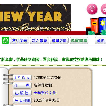
員課文版套書：從基礎到進階，逐步解說，實戰秘技指點應考關鍵！
9786264272346
名師作者群
千華數位文化
2025年9月05日