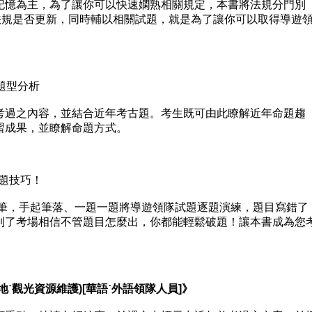
憶為主，為了讓你可以快速嫻熟相關規定，本書將法規分門別
詢法規是否更新，同時輔以相關試題，就是為了讓你可以取得導遊
題型分析
過之內容，並結合近年考古題。考生既可由此瞭解近年命題趨
習成果，並瞭解命題方式。
題技巧！
，手起筆落、一題一題將導遊領隊試題逐題演練，題目寫錯了
到了考場相信不管題目怎麼出，你都能輕鬆破題！讓本書成為您
觀光資源維護)[華語ˋ外語領隊人員]》