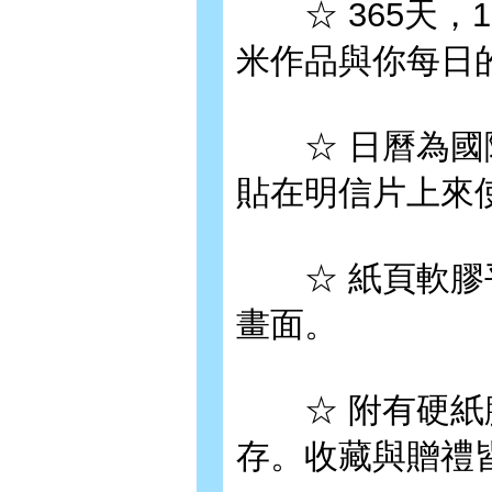
☆ 365天，1
米作品與你每日
☆ 日曆為國際
貼在明信片上來
☆ 紙頁軟膠平
畫面。
☆ 附有硬紙腳
存。收藏與贈禮