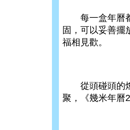
每一盒年曆都
固，可以妥善擺
福相見歡。
從頭碰頭的燦
聚，《幾米年曆2