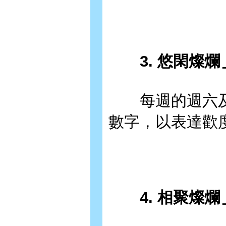
3. 悠閑燦爛
每週的週六及
數字，以表達歡
4. 相聚燦爛