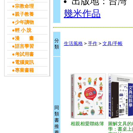
出版地：台灣
●宗教命理
幾米作品
●親子教養
●少年讀物
●輕 小 說
●漫 畫
分
生活風格
>
手作
>
文具/手帳
●語言學習
類
●考試用書
●電腦資訊
●專業書籍
同
類
書
相親相愛聯絡簿
圖解文具的
推
學：書桌上
薦