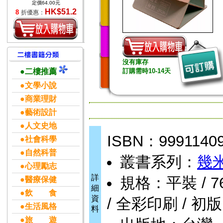
定價64.00元
HK$51.2
8
折優惠：
沒有庫存
●二樓推薦
訂購需時10-14天
●文學小說
●商業理財
●藝術設計
●人文史地
ISBN：9991140
●社會科學
●自然科普
叢書系列：
幾
●心理勵志
詳
規格：平裝 / 760頁
●醫療保健
細
●飲 食
資
/ 全彩印刷 / 初版
●生活風格
料
●旅 遊