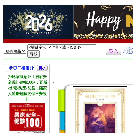
拒絕家庭意外！居家安
全設計健檢100+：瓦斯
•水電•防墜•防盜，讓家
人遠離危險的保平安設
計