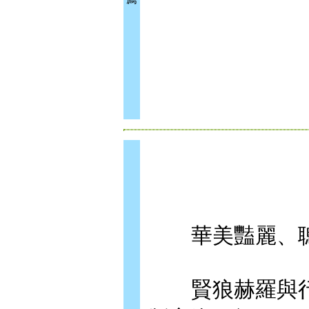
華美豔麗、聰
賢狼赫羅與行