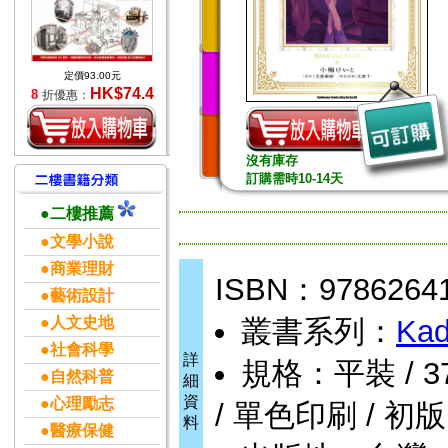
定價93.00元
HK$74.4
8
折優惠：
沒有庫存
訂購需時10-14天
●二樓推薦
●文學小說
●商業理財
ISBN：9786264
●藝術設計
●人文史地
叢書系列：
Kad
●社會科學
詳
規格：平裝 / 372頁
●自然科普
細
資
●心理勵志
/ 單色印刷 / 初版
料
●醫療保健