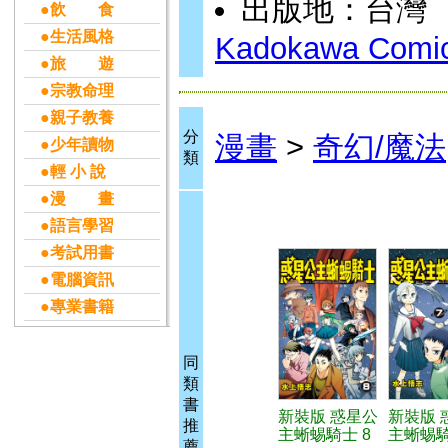
出版地：台灣
●飲 食
●生活風格
Kadokawa Comic
●旅 遊
●宗教命理
●親子教養
分
漫畫
>
奇幻/魔法
●少年讀物
類
●輕 小 說
●漫 畫
●語言學習
●考試用書
●電腦資訊
●專業書籍
同
類
書
新裝版 惑星公
新裝版 
推
主蜥蜴騎士 8
主蜥蜴騎
薦