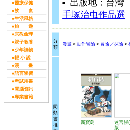
出版地：台灣
●醫療保健
●飲 食
手塚治虫作品選
●生活風格
●旅 遊
●宗教命理
分
●親子教養
漫畫
>
動作冒險
>
冒險／探險
>
類
●少年讀物
●輕 小 說
●漫 畫
●語言學習
●考試用書
●電腦資訊
●專業書籍
同
類
書
新寶島
迷宮飯(
推
版