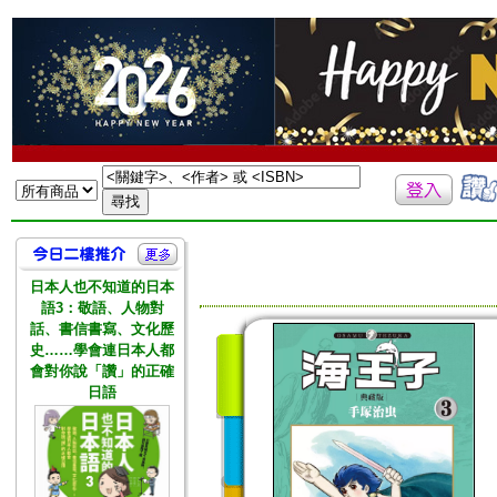
日本人也不知道的日本
語3：敬語、人物對
話、書信書寫、文化歷
史……學會連日本人都
會對你說「讚」的正確
日語