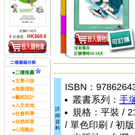
定價87.00元
HK$69.6
8
折優惠：
沒有庫存
訂購需時10-14天
●二樓推薦
●文學小說
ISBN：9786264
●商業理財
叢書系列：
手
●藝術設計
●人文史地
詳
規格：平裝 / 212頁
●社會科學
細
●自然科普
資
/ 單色印刷 / 初版
料
●心理勵志