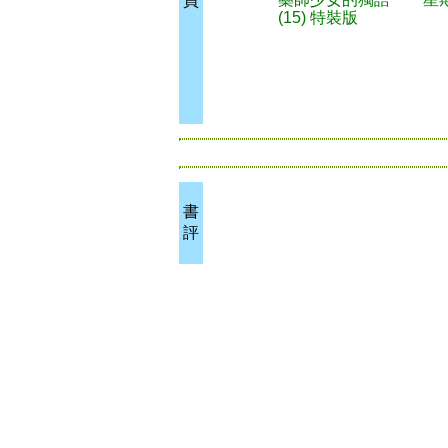
買
(15) 特裝版
書
評