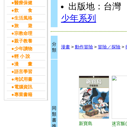
●醫療保健
出版地：台灣
●飲 食
少年系列
●生活風格
●旅 遊
●宗教命理
●親子教養
分
漫畫
>
動作冒險
>
冒險／探險
>
●少年讀物
類
●輕 小 說
●漫 畫
●語言學習
●考試用書
●電腦資訊
●專業書籍
同
類
書
新寶島
迷宮飯(
推