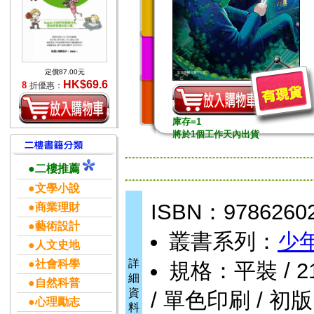
定價87.00元
HK$69.6
8
折優惠：
庫存=1
將於1個工作天內出貨
●二樓推薦
●文學小說
ISBN：9786260
●商業理財
●藝術設計
叢書系列：
少
●人文史地
詳
●社會科學
規格：平裝 / 210頁
細
●自然科普
資
/ 單色印刷 / 初版
●心理勵志
料