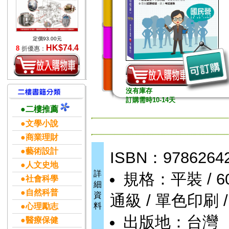
定價93.00元
HK$74.4
8
折優惠：
沒有庫存
訂購需時10-14天
●二樓推薦
●文學小說
●商業理財
●藝術設計
ISBN：9786264
●人文史地
詳
規格：平裝 / 608頁
●社會科學
細
●自然科普
資
通級 / 單色印刷 
料
●心理勵志
出版地：台灣
●醫療保健