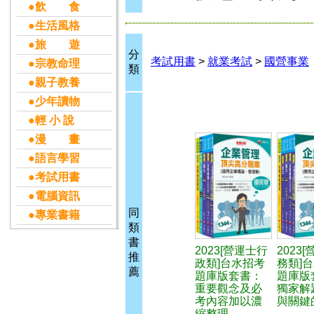
●飲 食
●生活風格
●旅 遊
分
考試用書
>
就業考試
>
國營事業
●宗教命理
類
●親子教養
●少年讀物
●輕 小 說
●漫 畫
●語言學習
●考試用書
●電腦資訊
同
●專業書籍
類
書
2023[營運士行
2023
推
政類]台水招考
務類]
薦
題庫版套書：
題庫版
重要觀念及必
獨家解
考內容加以濃
與關鍵
縮整理