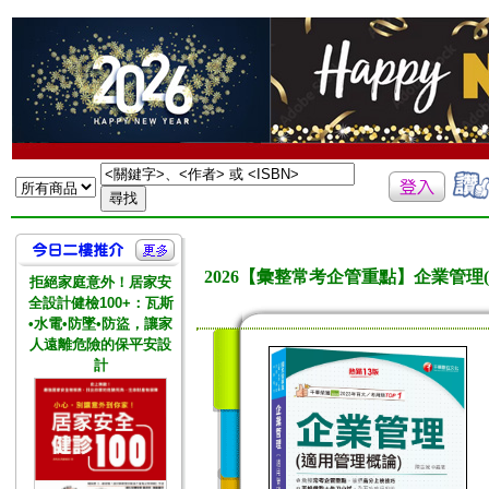
2026【彙整常考企管重點】企業管
拒絕家庭意外！居家安
全設計健檢100+：瓦斯
•水電•防墜•防盜，讓家
人遠離危險的保平安設
計