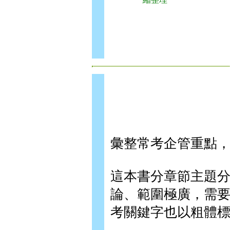
彙整常考企管重點
這本書分章節主題
論、範圍極廣，需
考關鍵字也以粗體