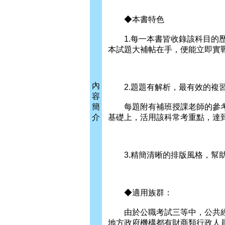
◆本書特色
1.每一本書皆收錄該科目的歷
本試題大補帖在手，便能立即實
內
2.題題有解析，最有效的複
容
簡
每題附有補班授課老師的參考
介
基礎上，活用該科常考重點，達
3.精簡清晰的排版風格，幫助
◆適用族群：
由於公職考試三等中，公共經
地方政府機構都有財商類行政人