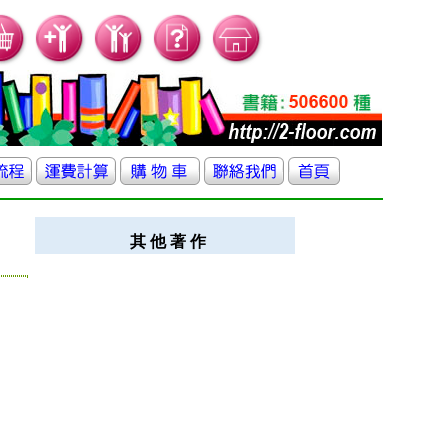
其 他 著 作