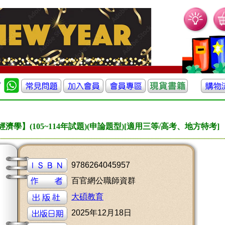
濟學】(105~114年試題)(申論題型)[適用三等/高考、地方特考]
9786264045957
百官網公職師資群
大碩教育
2025年12月18日