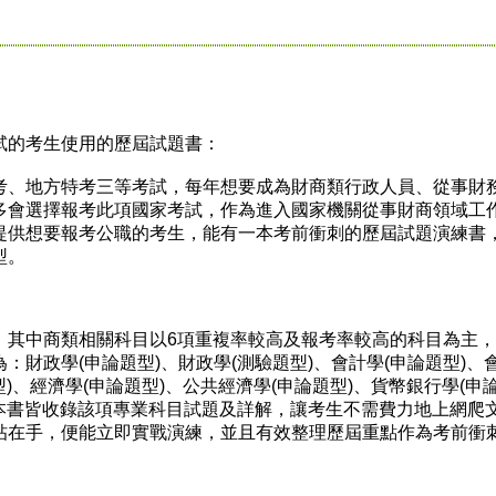
的考生使用的歷屆試題書：
、地方特考三等考試，每年想要成為財商類行政人員、從事財
多會選擇報考此項國家考試，作為進入國家機關從事財商領域工
提供想要報考公職的考生，能有一本考前衝刺的歷屆試題演練書
型。
中商類相關科目以6項重複率較高及報考率較高的科目為主，
：財政學(申論題型)、財政學(測驗題型)、會計學(申論題型)、
型)、經濟學(申論題型)、公共經濟學(申論題型)、貨幣銀行學(申
一本書皆收錄該項專業科目試題及詳解，讓考生不需費力地上網爬
帖在手，便能立即實戰演練，並且有效整理歷屆重點作為考前衝