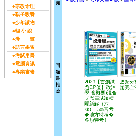
類
●宗教命理
●親子教養
●少年讀物
●輕 小 說
●漫 畫
●語言學習
●考試用書
●電腦資訊
同
●專業書籍
類
書
2023【首創試
迴歸分
推
題CP值】政治
題完全
薦
學(含概要)混合
式歷屆試題精
闢新解（六
版）〔高普考
�地方特考�
各類特考〕