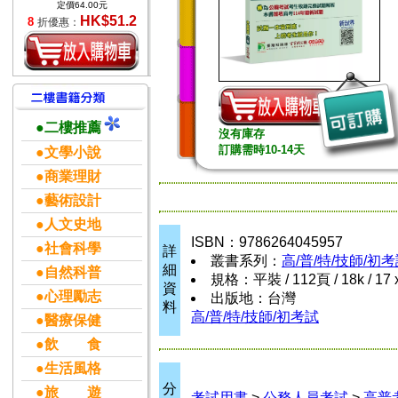
定價64.00元
HK$51.2
8
折優惠：
●二樓推薦
沒有庫存
訂購需時10-14天
●文學小說
●商業理財
●藝術設計
●人文史地
ISBN：9786264045957
●社會科學
詳
叢書系列：
高/普/特/技師/初
細
●自然科普
規格：平裝 / 112頁 / 18k / 17 
資
●心理勵志
出版地：台灣
料
高/普/特/技師/初考試
●醫療保健
●飲 食
●生活風格
分
●旅 遊
考試用書
>
公務人員考試
>
高普