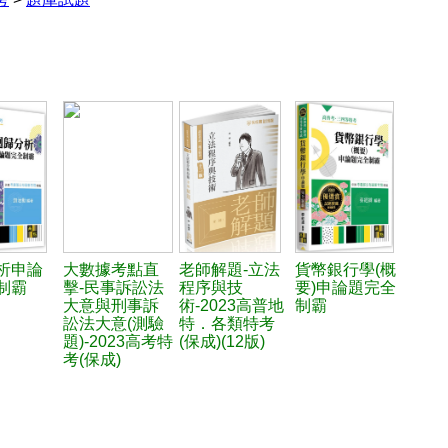
析申論
大數據考點直
老師解題-立法
貨幣銀行學(概
制霸
擊-民事訴訟法
程序與技
要)申論題完全
大意與刑事訴
術-2023高普地
制霸
訟法大意(測驗
特．各類特考
題)-2023高考特
(保成)(12版)
考(保成)