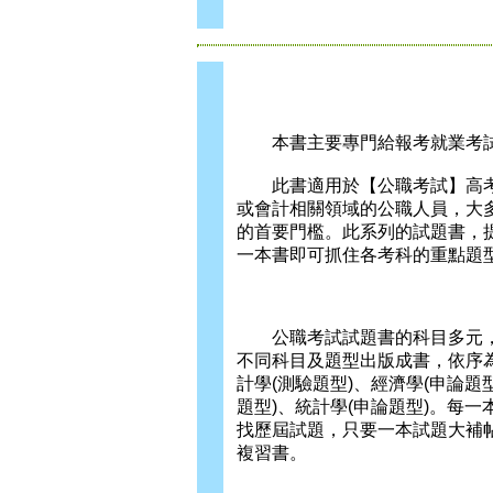
本書主要專門給報考就業考試
此書適用於【公職考試】高考
或會計相關領域的公職人員，大
的首要門檻。此系列的試題書，
一本書即可抓住各考科的重點題
公職考試試題書的科目多元，其
不同科目及題型出版成書，依序為
計學(測驗題型)、經濟學(申論題
題型)、統計學(申論題型)。每
找歷屆試題，只要一本試題大補
複習書。