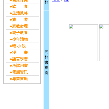
類
●飲 食
●生活風格
●旅 遊
●宗教命理
●親子教養
●少年讀物
●輕 小 說
同
●漫 畫
類
●語言學習
書
●考試用書
推
●電腦資訊
薦
●專業書籍