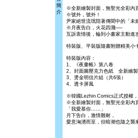
簡
※全新繪製封面，無聖光全彩內
介
※號外，號外！
尹家絕世流氓陪著傳聞中的「未
※月夜告白，火花四濺──
互訴衷情後，輪到小畫家主動進
特裝版、平裝版隨書附贈精美小卡
特裝版內容：
1、《夜畫帳》第八卷
2、封面圖壓克力色紙 全新繪
3、燙金明信片組（共6張）
4、透卡屏風
※韓國Lezhin Comics正
※全新繪製封面，無聖光全彩內
「我愛慕你……」
月下告白，激情難耐，
愛意洶湧而至，但暗潮也隨之襲來