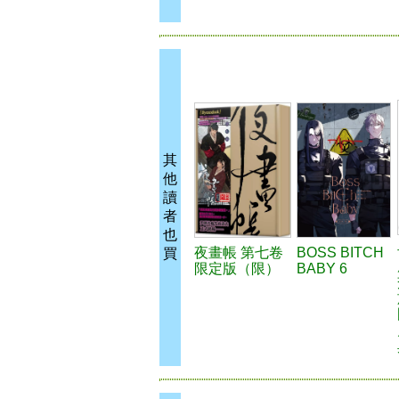
其
他
讀
者
也
夜畫帳 第七卷
BOSS BITCH
買
限定版（限）
BABY 6