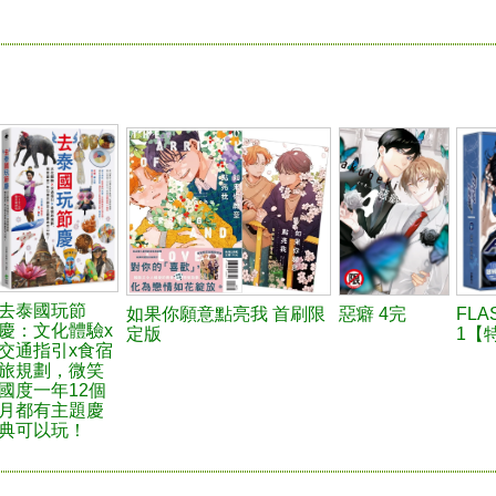
去泰國玩節
如果你願意點亮我 首刷限
惡癖 4完
FLA
慶：文化體驗x
定版
1【
交通指引x食宿
旅規劃，微笑
國度一年12個
月都有主題慶
典可以玩！