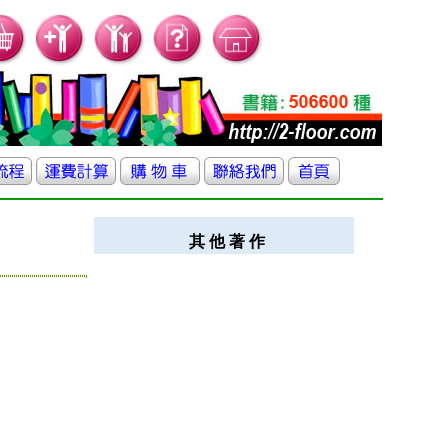
其 他 著 作