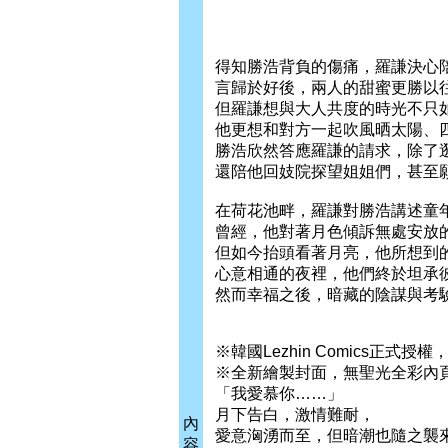
得知勝浩背負的傷痛，羅謙決心
言歸於好後，兩人的甜蜜更勝以
但羅謙想與大人共度的時光不只如
他更想和對方一起吹風晒太陽、
勝浩欣然答應羅謙的請求，除了
還陪他回妓院探望姐姐們，甚至
在荷花池畔，羅謙對勝浩講述童
曾經，他對著月色傾訴無處安放
但如今抬頭看著月亮，他所想到
心意相通的夜裡，他們終於坦承
然而幸福之後，暗藏的陰謀與考
※韓國Lezhin Comics正
※全新繪製封面，無聖光全彩內
「我愛慕你……」
月下告白，激情難耐，
內
愛意洶湧而至，但暗潮也隨之襲來
容