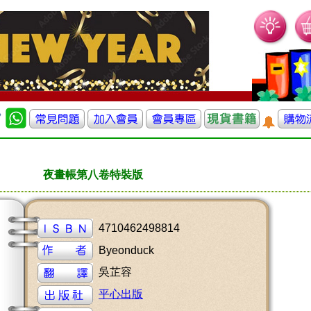
夜畫帳第八卷特裝版
4710462498814
Byeonduck
吳芷容
平心出版