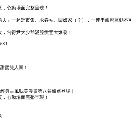
頁，心動場面完整呈現！
婚夫」一起逛市集、求春帖、回娘家（？），一連串甜蜜互動不
攻，勾得尹大少爺滿腔愛意大爆發！
X1
製甜蜜雙人圖！
式授權，經典古風耽美漫畫第八卷甜虐登場！
頁，心動場面完整呈現！
──