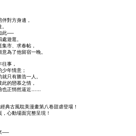
陪伴對方身邊，
往。
此──
四處遊逛。
逛集市、求春帖，
願意為了他留宿一晚。
年往事，
的少年情意；
的就只有勝浩一人。
彼此的戀慕之情，
驗也正悄然逼近……
式授權，經典古風耽美漫畫第八卷甜虐登場！
頁，心動場面完整呈現！
──