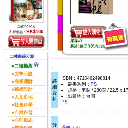
定價200.00元
HK$160
8
折優惠：
庫存=3
將於1個工作天內出貨
●二樓推薦
●文學小說
ISBN：4710462498814
詳
●商業理財
叢書系列：
PS
細
●藝術設計
規格：平裝 / 280頁 / 22.5 x 1
資
出版地：台灣
●人文史地
料
PS
●社會科學
●自然科普
●心理勵志
分
漫畫
>
BL
●醫療保健