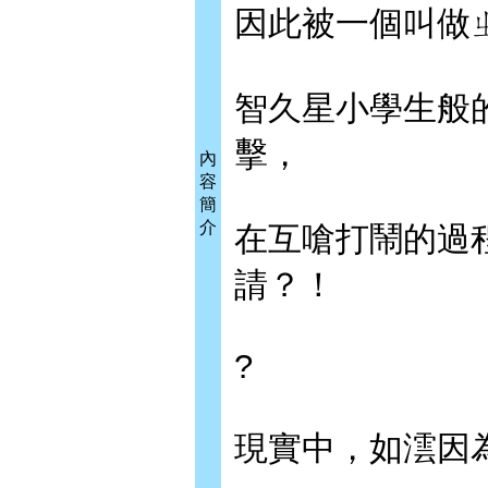
因此被一個叫做ㄓ
智久星小學生般
擊，
內
容
簡
介
在互嗆打鬧的過
請？！
?
現實中，如澐因