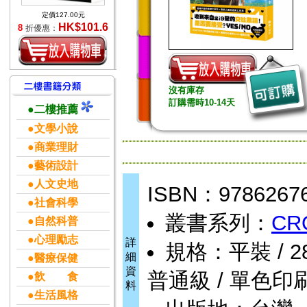
定價127.00元
HK$101.6
8
折優惠：
沒有庫存
訂購需時10-14天
●二樓推薦
●文學小說
●商業理財
●藝術設計
●人文史地
ISBN：9786267
●社會科學
叢書系列：
CR
●自然科普
●心理勵志
詳
規格：平裝 / 288頁
細
●醫療保健
資
普通級 / 單色印刷
●飲 食
料
●生活風格