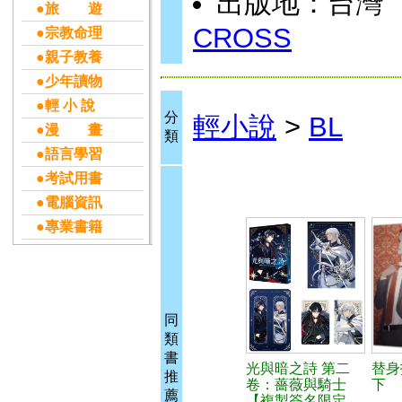
出版地：台灣
●旅 遊
CROSS
●宗教命理
●親子教養
●少年讀物
●輕 小 說
分
輕小說
>
BL
●漫 畫
類
●語言學習
●考試用書
●電腦資訊
●專業書籍
同
類
書
光與暗之詩 第二
替身
推
卷：薔薇與騎士
下
薦
【複製簽名限定