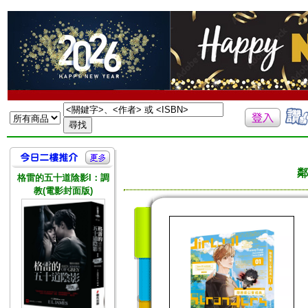
鄰
格雷的五十道陰影I：調
教(電影封面版)