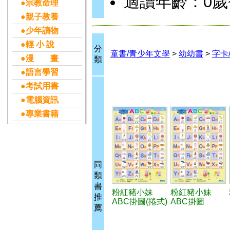
適讀年齡：0歲
●宗教命理
●親子教養
●少年讀物
●輕 小 說
分
童書/青少年文學
>
幼幼書
>
字卡
●漫 畫
類
●語言學習
●考試用書
●電腦資訊
●專業書籍
同
類
書
粉紅豬小妹
粉紅豬小妹
推
ABC掛圖(捲式)
ABC掛圖
薦