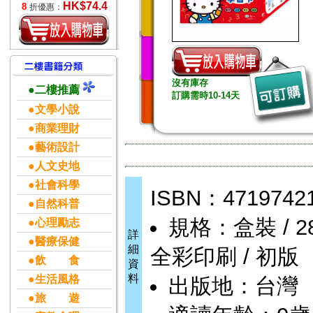
HK$74.4
8
折優惠：
沒有庫存
●二樓推薦
訂購需時10-14天
●文學小說
●商業理財
●藝術設計
●人文史地
●社會科學
ISBN：4719742
●自然科普
規格：盒裝 / 288頁
●心理勵志
詳
●醫療保健
細
全彩印刷 / 初版
●飲 食
資
料
●生活風格
出版地：台灣
●旅 遊