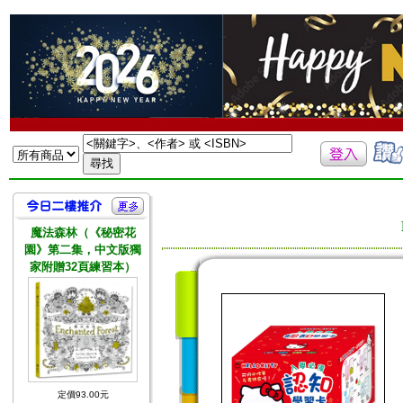
魔法森林（《秘密花
園》第二集，中文版獨
家附贈32頁練習本）
定價93.00元