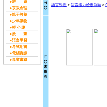
●旅 遊
分
語言學習
>
語言能力檢定測驗
>
類
●宗教命理
●親子教養
●少年讀物
●輕 小 說
●漫 畫
●語言學習
●考試用書
●電腦資訊
同
●專業書籍
類
書
推
薦