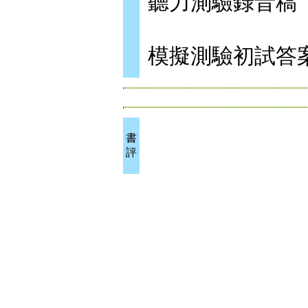
聽力測驗錄音稿
模擬測驗初試答
書
評