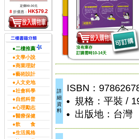
定價99.00元
HK$79.2
8
折優惠：
沒有庫存
●二樓推薦
訂購需時10-14天
●文學小說
●商業理財
●藝術設計
●人文史地
ISBN：9786267
●社會科學
詳
細
規格：平裝 / 19 
●自然科普
資
●心理勵志
料
出版地：台灣
●醫療保健
●飲 食
●生活風格