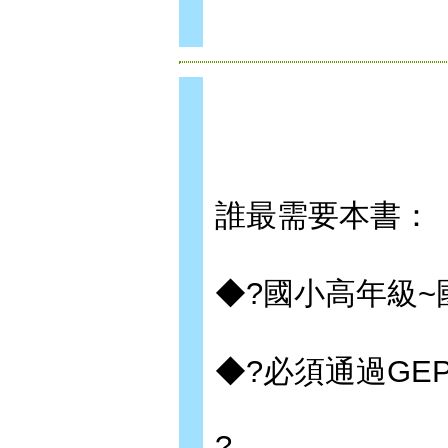
誰最需要本書：
◆?國小高年級
◆?必須通過GE
?