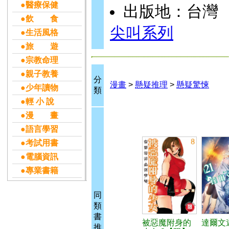
●醫療保健
出版地：台灣
●飲 食
尖叫系列
●生活風格
●旅 遊
●宗教命理
●親子教養
分
漫畫
>
懸疑推理
>
懸疑驚悚
●少年讀物
類
●輕 小 說
●漫 畫
●語言學習
●考試用書
●電腦資訊
●專業書籍
同
類
書
被惡魔附身的
達爾文遊
推