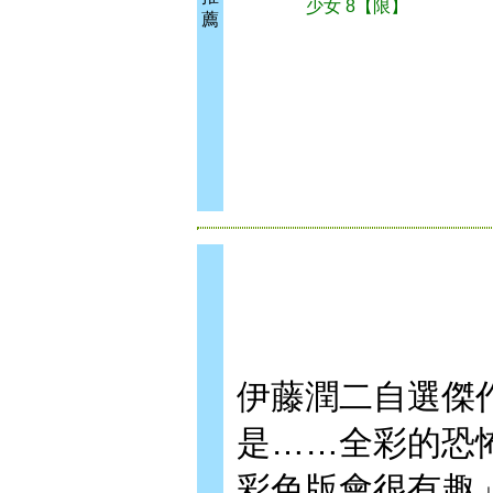
少女 8【限】
薦
伊藤潤二自選傑
是……全彩的恐
彩色版會很有趣