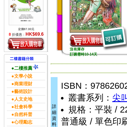
定價87.00元
HK$69.6
8
折優惠：
沒有庫存
訂購需時10-14天
●二樓推薦
●文學小說
ISBN：9786260
●商業理財
●藝術設計
叢書系列：
尖
●人文史地
詳
●社會科學
規格：平裝 / 224頁
細
●自然科普
資
普通級 / 單色印刷
●心理勵志
料