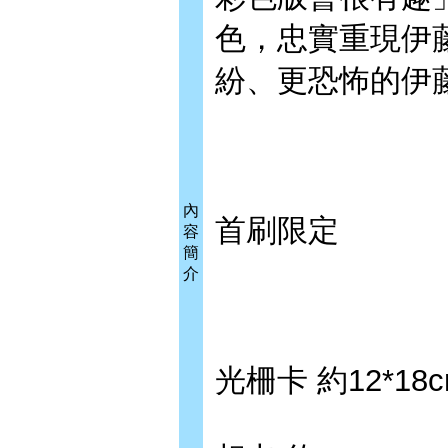
色，忠實重現伊
紛、更恐怖的伊
內
首刷限定
容
簡
介
光柵卡 約12*18