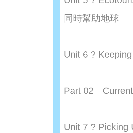
Unit 5 ? Ecoto
同時幫助地球
Unit 6 ? Kee
Part 02 Curre
Unit 7 ? Picki