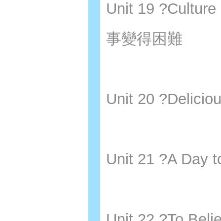
Unit 19 ?Cult
事變得困難
Unit 20 ?Deli
Unit 21 ?A Da
Unit 22 ?To B