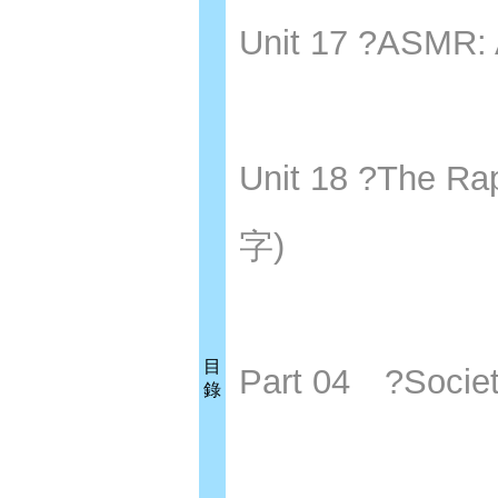
Unit 17 ?ASM
Unit 18 ?The
字)
目
Part 04 ?Soci
錄