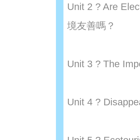
Unit 2 ? Are E
境友善嗎？
Unit 3 ? The 
Unit 4 ? Disa