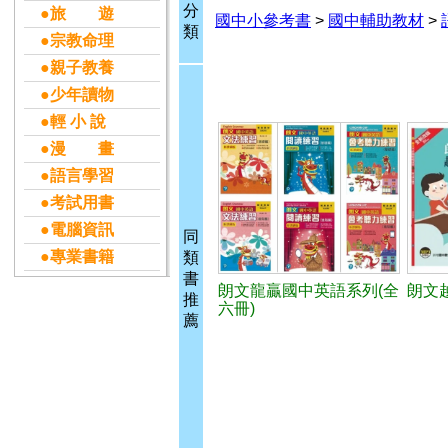
分
●旅 遊
國中小參考書
>
國中輔助教材
>
類
●宗教命理
●親子教養
●少年讀物
●輕 小 說
●漫 畫
●語言學習
●考試用書
●電腦資訊
同
●專業書籍
類
書
朗文龍贏國中英語系列(全
朗文越
推
六冊)
薦