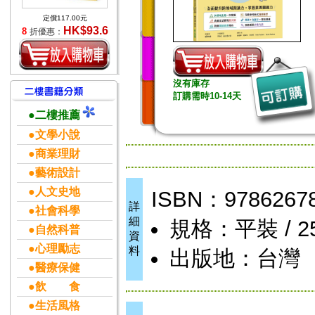
定價117.00元
HK$93.6
8
折優惠：
沒有庫存
訂購需時10-14天
●二樓推薦
●文學小說
●商業理財
●藝術設計
●人文史地
ISBN：9786267
詳
●社會科學
細
規格：平裝 / 256
●自然科普
資
●心理勵志
料
出版地：台灣
●醫療保健
●飲 食
●生活風格