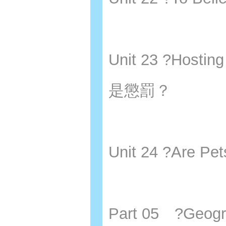
Unit 23 ?Host
是懲罰？
Unit 24 ?Are
Part 05 ?Geo