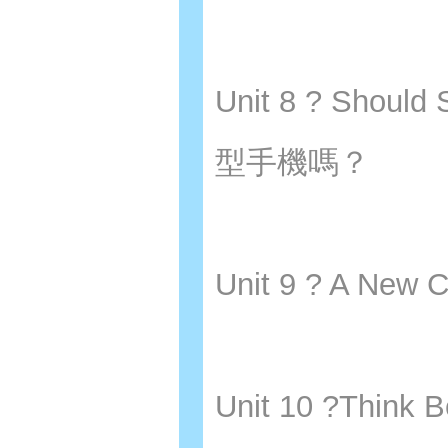
Unit 8 ? Sho
型手機嗎？
Unit 9 ? A Ne
Unit 10 ?Thin