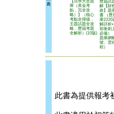
【法學大意題
歷屆試
薦
庫（黃金考
解【財
點．完全攻
政】題
略）】（核心
書 （歷
考點全掃描．
庫222
主題試題全攻
解詳析•
略．歷屆考題
前衝刺
全解析）(10版)
必備）
題庫網
號、雲
程）
此書為提供報考