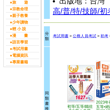
出版地：台灣
●旅 遊
●宗教命理
高/普/特/技師/
●親子教養
●少年讀物
●輕 小 說
分
●漫 畫
考試用書
>
公務人員考試
>
初考
類
●語言學習
●考試用書
●電腦資訊
●專業書籍
同
類
2023
書
初等/五等/鐵佐
五等•絕
推