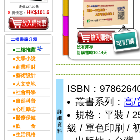
定價127.00元
HK$101.6
8
折優惠：
沒有庫存
●二樓推薦
訂購需時10-14天
●文學小說
●商業理財
●藝術設計
●人文史地
ISBN：9786264
●社會科學
叢書系列：
高/
●自然科普
●心理勵志
詳
規格：平裝 / 256頁
●醫療保健
細
資
級 / 單色印刷 / 
●飲 食
料
●生活風格