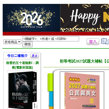
初等考試2027試題大補帖【公
格雷的五十道陰影I：調
教(電影封面版)