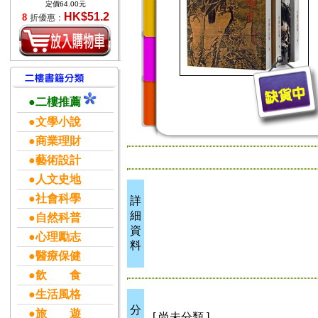
定價64.00元
HK$51.2
8
折優惠：
●二樓推薦
●文學小說
●商業理財
●藝術設計
●人文史地
●社會科學
詳
細
●自然科普
資
●心理勵志
料
●醫療保健
●飲 食
●生活風格
分
●旅 遊
[ 尚未分類 ]