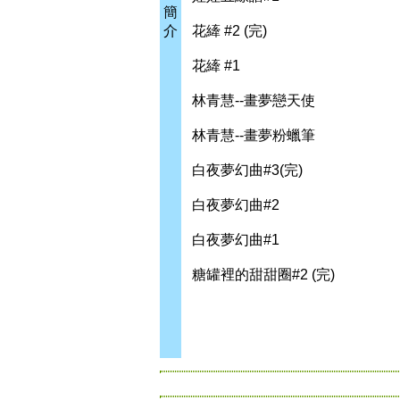
簡
介
花縴 #2 (完)
花縴 #1
林青慧--畫夢戀天使
林青慧--畫夢粉蠟筆
白夜夢幻曲#3(完)
白夜夢幻曲#2
白夜夢幻曲#1
糖罐裡的甜甜圈#2 (完)