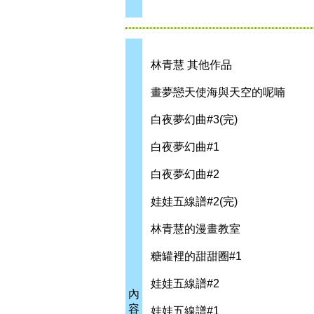
林青慧 其他作品
畫夢戀天使海與天空的呢喃
白夜夢幻曲#3(完)
白夜夢幻曲#1
白夜夢幻曲#2
娃娃五線譜#2(完)
林青慧的漫畫教室
糖罐裡的甜甜圈#1
娃娃五線譜#2
內
容
娃娃五線譜#1