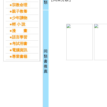
類
●宗教命理
●親子教養
●少年讀物
●輕 小 說
●漫 畫
●語言學習
●考試用書
●電腦資訊
同
類
●專業書籍
書
推
薦